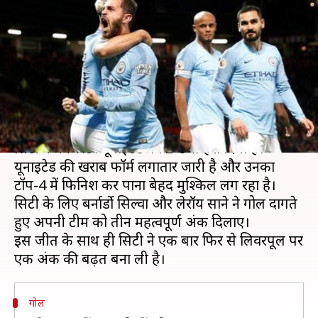
यूनाइटेड को 2-0 से हराया; जानें, मैच
में बने और टूटे रिकॉर्ड
लेखन
Apr 25, 2019
10:49 am
Neeraj Pandey
क्या है खबर?
बीती रात खेले गए मैनचेस्टर डर्बी मुकाबले में मैनचेस्टर
सिटी ने मैनचेस्टर यूनाइटेड को 2-0 से हरा दिया है।
यूनाइटेड की खराब फॉर्म लगातार जारी है और उनका
टॉप-4 में फिनिश कर पाना बेहद मुश्किल लग रहा है।
सिटी के लिए बर्नार्डो सिल्वा और लेरॉय साने ने गोल दागते
हुए अपनी टीम को तीन महत्वपूर्ण अंक दिलाए।
इस जीत के साथ ही सिटी ने एक बार फिर से लिवरपूल पर
गोल