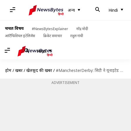
अन्य
Hindi
चर्चित विषय
#NewsBytesExplainer
नरेंद्र मोदी
आर्टिफिशियल इंटेलिजेंस
क्रिकेट समाचार
राहुल गांधी
Hindi
होम
/
खबरें
/
खेलकूद की खबरें
/
#ManchesterDerby: सिटी ने यूनाइटेड को 2-0 से हराया; जानें, मैच में बने और टूटे रिकॉर्ड
ADVERTISEMENT