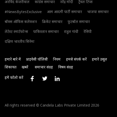
अरविंद केजरीवाल
कांग्रेस समाचार
नरेंद्र मोदी
ट्रैवल टिप्स
#NewsBytesExclusive
आम आदमी पार्टी समाचार
भाजपा समाचार
बॉक्स ऑफिस कलेक्शन
क्रिकेट समाचार
फुटबॉल समाचार
लेटेस्ट स्मार्टफोन्स
पाकिस्तान समाचार
राहुल गांधी
रेसिपी
दक्षिण भारतीय सिनेमा
हमारे बारे में
प्राइवेसी पॉलिसी
नियम
हमसे संपर्क करें
हमारे उसूल
शिकायत
खबरें
समाचार संग्रह
विषय संग्रह
हमें फॉलो करें
All rights reserved © Candela Labs Private Limited 2026