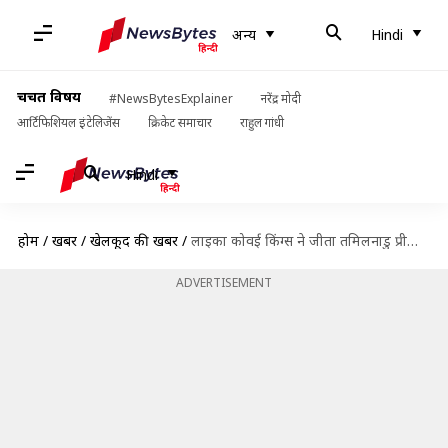
अन्य
Hindi
चर्चित विषय
#NewsBytesExplainer
नरेंद्र मोदी
आर्टिफिशियल इंटेलिजेंस
क्रिकेट समाचार
राहुल गांधी
Hindi
होम
/
खबरें
/
खेलकूद की खबरें
/
लाइका कोवई किंग्स ने जीता तमिलनाडु प्रीमियर लीग 2023 का खिताब, फाइनल में नेल्लई को हराया
ADVERTISEMENT