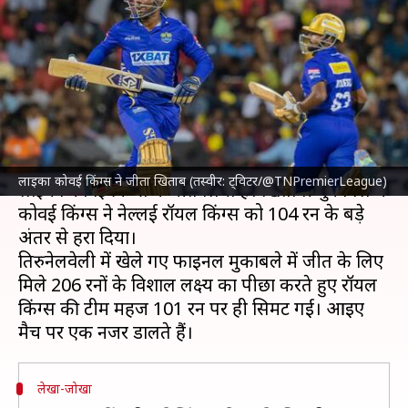
तमिलनाडु प्रीमियर लीग 2023 का
खिताब, फाइनल में नेल्लई को हराया
लेखन
Jul 12, 2023
11:52 pm
अंकित पसबोला
क्या है खबर?
तमिलनाडु प्रीमियर लीग (TNPL)
2023 का खिताब
लाइका कोवई किंग्स ने जीता खिताब (तस्वीर: ट्विटर/@TNPremierLeague)
लाइका कोवई किंग्स ने जीत लिया है। खिताबी मुकाबले में
कोवई किंग्स ने नेल्लई रॉयल किंग्स को 104 रन के बड़े
अंतर से हरा दिया।
तिरुनेलवेली में खेले गए फाइनल मुकाबले में जीत के लिए
मिले 206 रनों के विशाल लक्ष्य का पीछा करते हुए रॉयल
किंग्स की टीम महज 101 रन पर ही सिमट गई। आइए
लेखा-जोखा