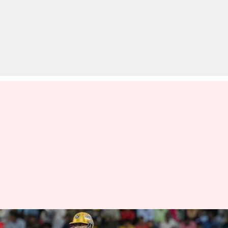
लाइका कोवई किंग्स ने जीता