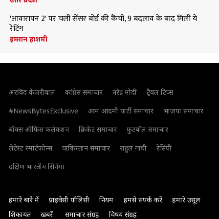
'आवारापन 2' पर चली सेंसर बोर्ड की कैंची, 9 बदलाव के बाद मिली ये
रेटिंग
इमरान हाशमी
अरविंद केजरीवाल
कांग्रेस समाचार
नरेंद्र मोदी
ट्रैवल टिप्स
#NewsBytesExclusive
आम आदमी पार्टी समाचार
भाजपा समाचार
बॉक्स ऑफिस कलेक्शन
क्रिकेट समाचार
फुटबॉल समाचार
लेटेस्ट स्मार्टफोन्स
पाकिस्तान समाचार
राहुल गांधी
रेसिपी
दक्षिण भारतीय सिनेमा
हमारे बारे में
प्राइवेसी पॉलिसी
नियम
हमसे संपर्क करें
हमारे उसूल
शिकायत
खबरें
समाचार संग्रह
विषय संग्रह