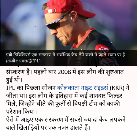
कैच लपकने वाले खिलाड़ियों पर एक
नजर
लेखन
Mar 22, 2025
08:24 pm
आदर्श कुमार
क्या है खबर?
एबी डिविलियर्स एक संस्करण में सर्वाधिक कैच लेने वालों में पहले स्थान पर हैं
इंडियन प्रीमियर लीग (IPL) 2025
का शानदार आगाज हो
(तस्वीर: एक्स/@IPL)
गया है। क्रिकेट की सबसे बड़ी लीग का यह 18वां
संस्करण है। पहली बार 2008 में इस लीग की शुरुआत
हुई थी।
IPL का पिछला सीजन
कोलकाता नाइट राइडर्स
(KKR) ने
जीता था। इस लीग के इतिहास में कई शानदार फिल्डर
मिले, जिन्होंने चीते की फुर्ती से विपक्षी टीम को काफी
परेशान किया।
ऐसे में आइए एक संस्करण में सबसे ज्यादा कैच लपकने