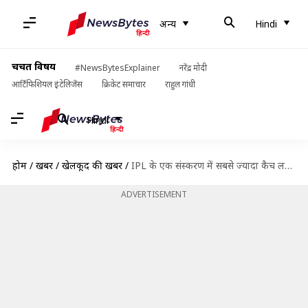
अन्य
Hindi
चर्चित विषय
#NewsBytesExplainer
नरेंद्र मोदी
आर्टिफिशियल इंटेलिजेंस
क्रिकेट समाचार
राहुल गांधी
Hindi
होम
/
खबरें
/
खेलकूद की खबरें
/
IPL के एक संस्करण में सबसे ज्यादा कैच लपकने वाले खिलाड़ियों पर एक नजर
ADVERTISEMENT