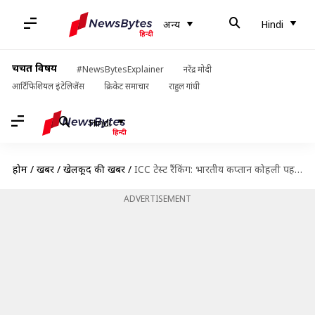
अन्य
Hindi
चर्चित विषय
#NewsBytesExplainer
नरेंद्र मोदी
आर्टिफिशियल इंटेलिजेंस
क्रिकेट समाचार
राहुल गांधी
Hindi
होम
/
खबरें
/
खेलकूद की खबरें
/
ICC टेस्ट रैंकिंग: भारतीय कप्तान कोहली पहले स्थान पर काबिज, ल्यॉन ने लगाई लंबी छलांग
ADVERTISEMENT