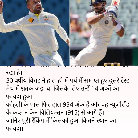
कोहली पहले स्थान पर काबिज, ल्यॉन
ने लगाई लंबी छलांग
लेखन
Dec 20, 2018
06:10 pm
Neeraj Pandey
क्या है खबर?
भारतीय क्रिकेट टीम के कप्तान विराट कोहली ने ICC की
ताजा रैंकिंग में बल्लेबाजी में अपना पहला स्थान बरकरार
रखा है।
30 वर्षीय विराट ने हाल ही में पर्थ में समाप्त हुए दूसरे टेस्ट
मैच में शतक जड़ा था जिसके लिए उन्हें 14 अंकों का
फायदा हुआ।
कोहली के पास फिलहाल 934 अंक हैं और वह न्यूजीलैंड
के कप्तान केन विलियम्सन (915) से आगे हैं।
जानिए पूरी रैंकिंग में किसको हुआ कितने स्थान का