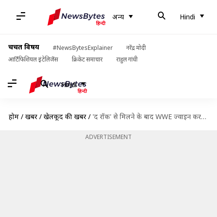
अन्य
Hindi
चर्चित विषय
#NewsBytesExplainer
नरेंद्र मोदी
आर्टिफिशियल इंटेलिजेंस
क्रिकेट समाचार
राहुल गांधी
Hindi
होम
/
खबरें
/
खेलकूद की खबरें
/
'द रॉक' से मिलने के बाद WWE ज्वाइन करना चाहता है यह प्रोफेशनल फुटबॉलर
ADVERTISEMENT