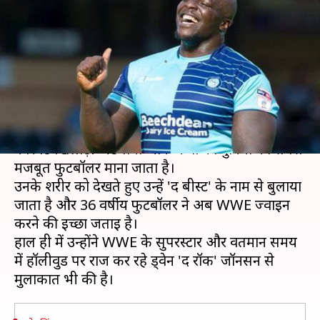
ज्वाइन करना चाहता है यह प्रोफेशनल
फुटबॉलर
लेखन
Apr 16, 2019
08:25 pm
Neeraj Pandey
क्या है खबर?
इंग्लिश फुटबॉल के थर्ड टियर की टीम विकॉम्बे वांडरर्स के
फारवर्ड खिलाड़ी अडेबायो अकिन्फेवा को दुनिया का सबसे
मजबूत फुटबॉलर माना जाता है।
उनके शरीर को देखते हुए उन्हें 'द बीस्ट' के नाम से बुलाया
जाता है और 36 वर्षीय फुटबॉलर ने अब WWE ज्वाइन
करने की इच्छा जताई है।
हाल ही में उन्होंने WWE के सुपरस्टार और वर्तमान समय
में हॉलीवुड पर राज कर रहे ड्वेन 'द रॉक' जॉनसन से