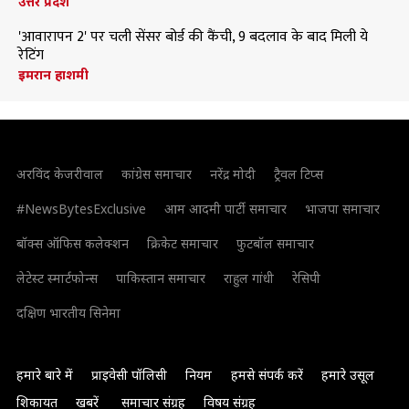
उत्तर प्रदेश
'आवारापन 2' पर चली सेंसर बोर्ड की कैंची, 9 बदलाव के बाद मिली ये
रेटिंग
इमरान हाशमी
अरविंद केजरीवाल
कांग्रेस समाचार
नरेंद्र मोदी
ट्रैवल टिप्स
#NewsBytesExclusive
आम आदमी पार्टी समाचार
भाजपा समाचार
बॉक्स ऑफिस कलेक्शन
क्रिकेट समाचार
फुटबॉल समाचार
लेटेस्ट स्मार्टफोन्स
पाकिस्तान समाचार
राहुल गांधी
रेसिपी
दक्षिण भारतीय सिनेमा
हमारे बारे में
प्राइवेसी पॉलिसी
नियम
हमसे संपर्क करें
हमारे उसूल
शिकायत
खबरें
समाचार संग्रह
विषय संग्रह