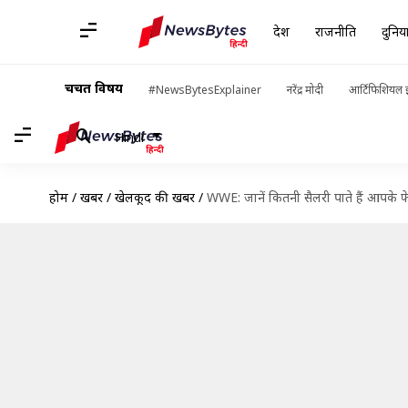
देश
राजनीति
दुनिय
चर्चित विषय
#NewsBytesExplainer
नरेंद्र मोदी
आर्टिफिशियल इ
Hindi
होम
/
खबरें
/
खेलकूद की खबरें
/
WWE: जानें कितनी सैलरी पाते हैं आपके फेव