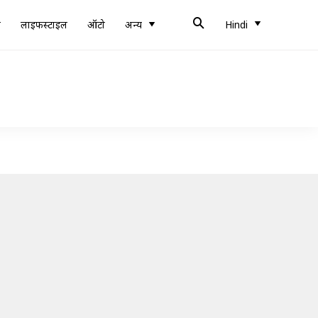
ब
लाइफस्टाइल
ऑटो
अन्य
Hindi