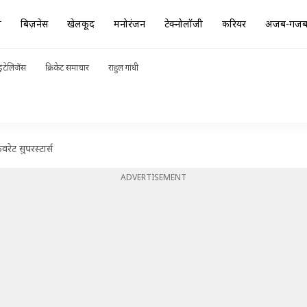
ा
बिज़नेस
खेलकूद
मनोरंजन
टेक्नोलॉजी
करियर
अजब-गज
ंटेलिजेंस
क्रिकेट समाचार
राहुल गांधी
रेट सुपरस्टार्स
ADVERTISEMENT