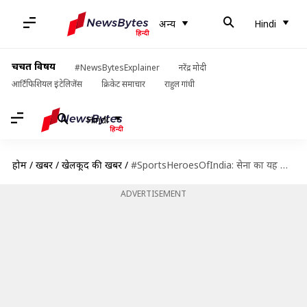
अन्य
Hindi
चर्चित विषय
#NewsBytesExplainer
नरेंद्र मोदी
आर्टिफिशियल इंटेलिजेंस
क्रिकेट समाचार
राहुल गांधी
Hindi
होम
/
खबरें
/
खेलकूद की खबरें
/
#SportsHeroesOfIndia: सेना का यह जवान मैराथन दौड़ में लगातार बुलंद कर रहा है भारत का झंडा
ADVERTISEMENT