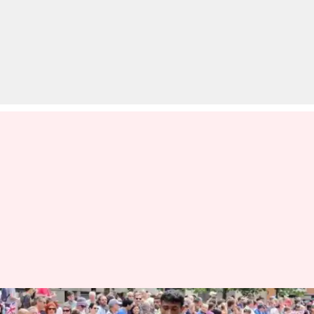
#SportsHeroesOfIndia: सेना