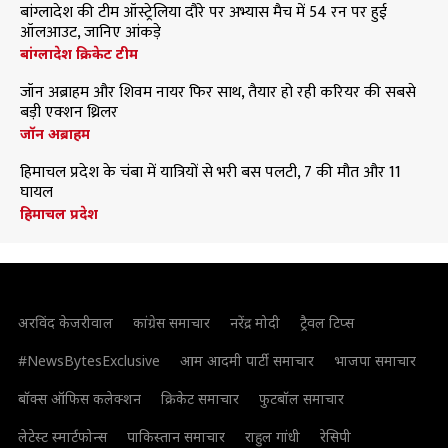
बांग्लादेश की टीम ऑस्ट्रेलिया दौरे पर अभ्यास मैच में 54 रन पर हुई
ऑलआउट, जानिए आंकड़े
बांग्लादेश क्रिकेट टीम
जॉन अब्राहम और शिवम नायर फिर साथ, तैयार हो रही करियर की सबसे
बड़ी एक्शन थ्रिलर
जॉन अब्राहम
हिमाचल प्रदेश के चंबा में यात्रियों से भरी बस पलटी, 7 की मौत और 11
घायल
हिमाचल प्रदेश
अरविंद केजरीवाल
कांग्रेस समाचार
नरेंद्र मोदी
ट्रैवल टिप्स
#NewsBytesExclusive
आम आदमी पार्टी समाचार
भाजपा समाचार
बॉक्स ऑफिस कलेक्शन
क्रिकेट समाचार
फुटबॉल समाचार
लेटेस्ट स्मार्टफोन्स
पाकिस्तान समाचार
राहुल गांधी
रेसिपी