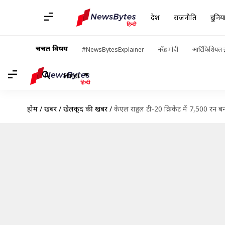
देश
राजनीति
दुनिय
चर्चित विषय
#NewsBytesExplainer
नरेंद्र मोदी
आर्टिफिशियल इ
Hindi
होम
/
खबरें
/
खेलकूद की खबरें
/
केएल राहुल टी-20 क्रिकेट में 7,500 रन ब