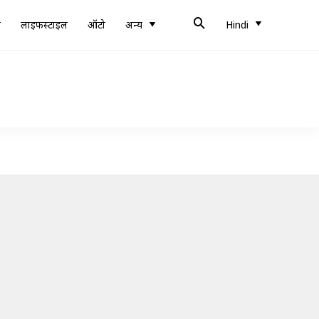
ब
लाइफस्टाइल
ऑटो
अन्य
Hindi