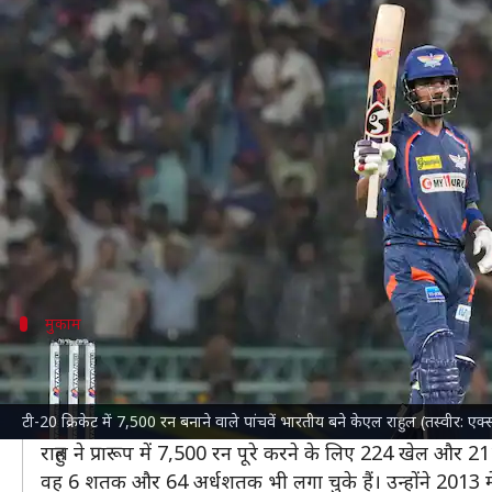
केएल राहुल टी-20 क्रिकेट में 7,500 रन
लेखन
May 08, 2024
09:10 pm
अंकित पसबोला
क्या है खबर?
लखनऊ सुपर जायंट्स (LSG) के कप्तान
केएल राहुल
ने टी-20 
उन्होंने
इंडियन प्रीमियर लीग (IPL) 2024
के 57वें मैच में 
वह इस मुकाबले में 33 गेंदों पर 1 चौके और 1 छक्के की 
मुकाम
टी-20 क्रिकेट में 7,500 रन बनाने वाले 5वें भारत
राहुल अब टी-20 प्रारूप में 7500 रन बनाने वाले भारत के 5वें बल्
टी-20 क्रिकेट में 7,500 रन बनाने वाले पांचवें भारतीय बने केएल राहुल (तस्वीर: ए
वह अब
विराट कोहली
, रोहित शर्मा,
सुरेश रैना
और शिखर धवन के 
राहुल ने प्रारूप में 7,500 रन पूरे करने के लिए 224 खेल औ
वह 6 शतक और 64 अर्धशतक भी लगा चुके हैं। उन्होंने 2013 