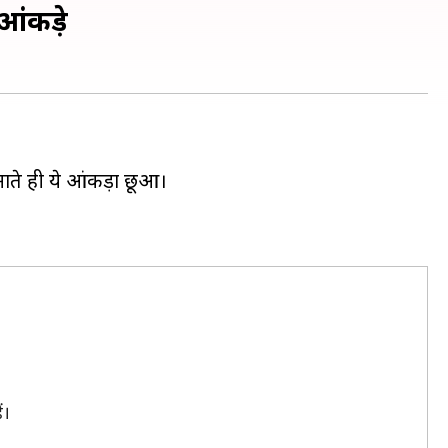
 आंकड़े
बनाते ही ये आंकड़ा छूआ।
ं।