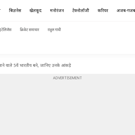
ा
बिज़नेस
खेलकूद
मनोरंजन
टेक्नोलॉजी
करियर
अजब-गज
ंटेलिजेंस
क्रिकेट समाचार
राहुल गांधी
नाने वाले 5वें भारतीय बने, जानिए उनके आंकड़े
ADVERTISEMENT