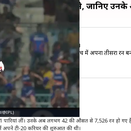
 बनाने वाले 5वें भारतीय बने, जानिए उनके
प्रारूप में अपने 7,500 रन पूरे किए हैं।
सनराइजर्स हैदराबाद (SRH) के खिलाफ मैच में अपना तीसरा रन 
मदद से 29 रन बनाकर आउट हो गए।
ीय बने राहुल
लेबाज बने हैं।
क्स/@IPL)
क्लब में शामिल हुए हैं।
र 211 पारियां लीं। उनके अब लगभग 42 की औसत से 7,526 रन हो गए है
में अपने टी-20 करियर की शुरुआत की थी।