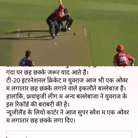
ओवर में लगातार छह छक्के, देखें
वीडियो
लेखन
Jan 05, 2020
01:33 pm
Neeraj Pandey
क्या है खबर?
लगातार छह गेंदों पर छह छक्कों की बात आती है तो
2007 टी-20 विश्व कप में युवराज सिंह द्वारा लगाए छह
गेंदों पर छह छक्के जरूर याद आते हैं।
टी-20 इंटरनेशनल क्रिकेट में युवराज आज भी एक ओवर
में लगातार छह छक्के लगाने वाले इकलौते बल्लेबाज हैं।
हालांकि, फ्रेंचाइजी लीग में अन्य बल्लेबाजों ने युवराज के
इस रिकॉर्ड की बराबरी की है।
न्यूजीलैंड के लियो कार्टर ने आज सुपर स्मैश में एक ओवर