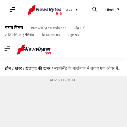
अन्य
Hindi
चर्चित विषय
#NewsBytesExplainer
नरेंद्र मोदी
आर्टिफिशियल इंटेलिजेंस
क्रिकेट समाचार
राहुल गांधी
Hindi
होम
/
खबरें
/
खेलकूद की खबरें
/
न्यूजीलैंड के बल्लेबाज ने लगाए एक ओवर में लगातार छह छक्के, देखें वीडियो
ADVERTISEMENT