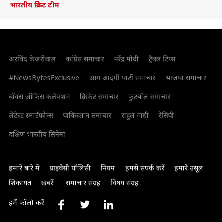
भारतीय क्रिकेट टीम
अरविंद केजरीवाल
कांग्रेस समाचार
नरेंद्र मोदी
ट्रैवल टिप्स
#NewsBytesExclusive
आम आदमी पार्टी समाचार
भाजपा समाचार
बॉक्स ऑफिस कलेक्शन
क्रिकेट समाचार
फुटबॉल समाचार
लेटेस्ट स्मार्टफोन्स
पाकिस्तान समाचार
राहुल गांधी
रेसिपी
दक्षिण भारतीय सिनेमा
हमारे बारे में
प्राइवेसी पॉलिसी
नियम
हमसे संपर्क करें
हमारे उसूल
शिकायत
खबरें
समाचार संग्रह
विषय संग्रह
हमें फॉलो करें