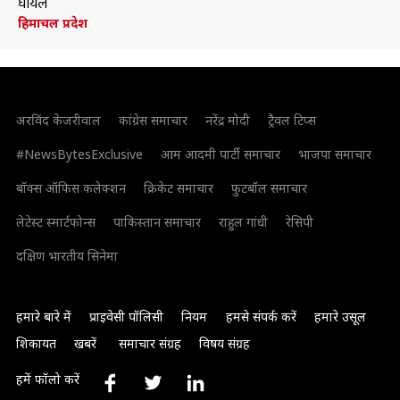
घायल
हिमाचल प्रदेश
अरविंद केजरीवाल
कांग्रेस समाचार
नरेंद्र मोदी
ट्रैवल टिप्स
#NewsBytesExclusive
आम आदमी पार्टी समाचार
भाजपा समाचार
बॉक्स ऑफिस कलेक्शन
क्रिकेट समाचार
फुटबॉल समाचार
लेटेस्ट स्मार्टफोन्स
पाकिस्तान समाचार
राहुल गांधी
रेसिपी
दक्षिण भारतीय सिनेमा
हमारे बारे में
प्राइवेसी पॉलिसी
नियम
हमसे संपर्क करें
हमारे उसूल
शिकायत
खबरें
समाचार संग्रह
विषय संग्रह
हमें फॉलो करें