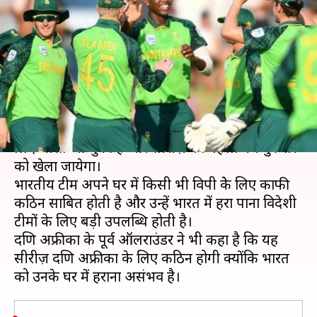
बड़ा बयान, कहा- भारत में भारत को
हराना है असंभव
लेखन
Mar 11, 2020
06:32 pm
Neeraj Pandey
क्या है खबर?
दक्षिण अफ्रीकी टीम तीन वनडे मैचों की सीरीज़ खेलने के
लिए भारत आ चुकी है और सीरीज़ का पहला मैच गुरुवार
को खेला जायेगा।
भारतीय टीम अपने घर में किसी भी विपक्षी केे लिए काफी
कठिन साबित होती है और उन्हें भारत में हरा पाना विदेशी
टीमों के लिए बड़ी उपलब्धि होती है।
दक्षिण अफ्रीका के पूर्व ऑलराउंडर ने भी कहा है कि यह
सीरीज़ दक्षिण अफ्रीका के लिए कठिन होगी क्योंकि भारत