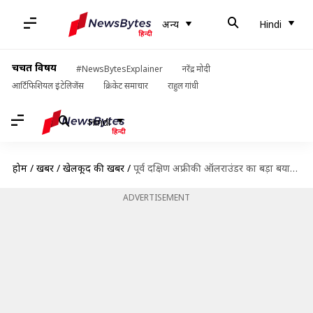
अन्य
Hindi
चर्चित विषय
#NewsBytesExplainer
नरेंद्र मोदी
आर्टिफिशियल इंटेलिजेंस
क्रिकेट समाचार
राहुल गांधी
Hindi
होम
/
खबरें
/
खेलकूद की खबरें
/
पूर्व दक्षिण अफ्रीकी ऑलराउंडर का बड़ा बयान, कहा- भारत में भारत को हराना है असंभव
ADVERTISEMENT