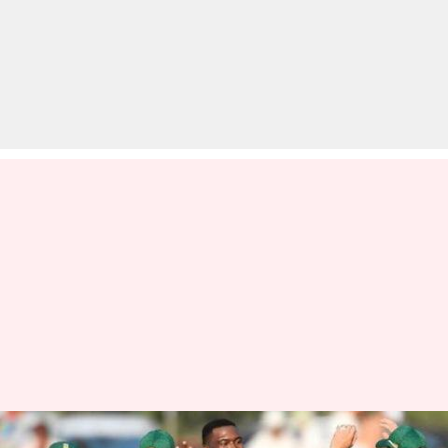
पूर्व दक्षिण अफ्रीकी ऑलराउंडर का