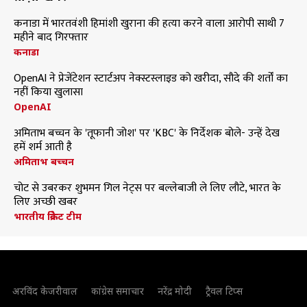
कनाडा में भारतवंशी हिमांशी खुराना की हत्या करने वाला आरोपी साथी 7
महीने बाद गिरफ्तार
कनाडा
OpenAI ने प्रेजेंटेशन स्टार्टअप नेक्स्टस्लाइड को खरीदा, सौदे की शर्तों का
नहीं किया खुलासा
OpenAI
अमिताभ बच्चन के 'तूफानी जोश' पर 'KBC' के निर्देशक बोले- उन्हें देख
हमें शर्म आती है
अमिताभ बच्चन
चोट से उबरकर शुभमन गिल नेट्स पर बल्लेबाजी ले लिए लौटे, भारत के
लिए अच्छी खबर
भारतीय क्रिकेट टीम
अरविंद केजरीवाल
कांग्रेस समाचार
नरेंद्र मोदी
ट्रैवल टिप्स