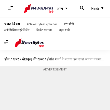
अन्य
Hindi
चर्चित विषय
#NewsBytesExplainer
नरेंद्र मोदी
आर्टिफिशियल इंटेलिजेंस
क्रिकेट समाचार
राहुल गांधी
Hindi
होम
/
खबरें
/
खेलकूद की खबरें
/
ईशांत शर्मा ने बताया इस साल अपना एकमात्र उद्देश्य, जानें
ADVERTISEMENT