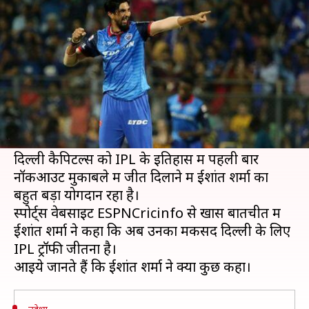
एकमात्र उद्देश्य, जानें
लेखन
May 09, 2019
04:25 pm
मोहम्मद वाहिद
क्या है खबर?
भारतीय टीम के तेज़ गेंदबाज़ ईशांत शर्मा के लिए IPL का
12वां सीज़न किसी एक खुशनुमा सपने की तरह बीत रहा
है।
दिल्ली कैपिटल्स को IPL के इतिहास में पहली बार
नॉकआउट मुकाबले में जीत दिलाने में ईशांत शर्मा का
बहुत बड़ा योगदान रहा है।
स्पोर्ट्स वेबसाइट ESPNCricinfo से खास बातचीत में
ईशांत शर्मा ने कहा कि अब उनका मकसद दिल्ली के लिए
IPL ट्रॉफी जीतना है।