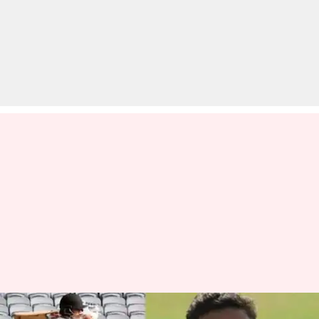
गली क्रिकेट से IPL तक पहुंचे जम्मू-