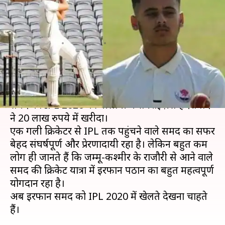
कश्मीर के समद, जानें इरफान पठान
ने कैसे की मदद
लेखन
Jan 02, 2020
01:12 pm
मोहम्मद वाहिद
क्या है खबर?
जम्मू-कश्मीर के 18 वर्षीय राइट हैंड बल्लेबाज़ अब्दुल
समद को IPL 2020 की नीलामी में सनराइज़र्स हैदराबाद
ने 20 लाख रुपये में खरीदा।
एक गली क्रिकेटर से IPL तक पहुंचने वाले समद का सफर
बेहद संघर्षपूर्ण और प्रेरणादायी रहा है। लेकिन बहुत कम
लोग ही जानते हैं कि जम्मू-कश्मीर के राजौरी से आने वाले
समद की क्रिकेट यात्रा में इरफान पठान का बहुत महत्वपूर्ण
योगदान रहा है।
अब इरफान समद को IPL 2020 में खेलते देखना चाहते