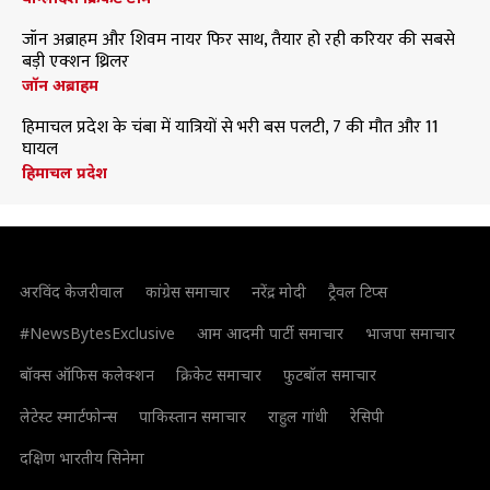
जॉन अब्राहम और शिवम नायर फिर साथ, तैयार हो रही करियर की सबसे
बड़ी एक्शन थ्रिलर
जॉन अब्राहम
हिमाचल प्रदेश के चंबा में यात्रियों से भरी बस पलटी, 7 की मौत और 11
घायल
हिमाचल प्रदेश
अरविंद केजरीवाल
कांग्रेस समाचार
नरेंद्र मोदी
ट्रैवल टिप्स
#NewsBytesExclusive
आम आदमी पार्टी समाचार
भाजपा समाचार
बॉक्स ऑफिस कलेक्शन
क्रिकेट समाचार
फुटबॉल समाचार
लेटेस्ट स्मार्टफोन्स
पाकिस्तान समाचार
राहुल गांधी
रेसिपी
दक्षिण भारतीय सिनेमा