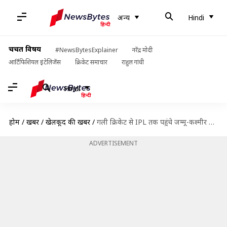
अन्य
Hindi
चर्चित विषय
#NewsBytesExplainer
नरेंद्र मोदी
आर्टिफिशियल इंटेलिजेंस
क्रिकेट समाचार
राहुल गांधी
Hindi
होम
/
खबरें
/
खेलकूद की खबरें
/
गली क्रिकेट से IPL तक पहुंचे जम्मू-कश्मीर के समद, जानें इरफान पठान ने कैसे की मदद
ADVERTISEMENT