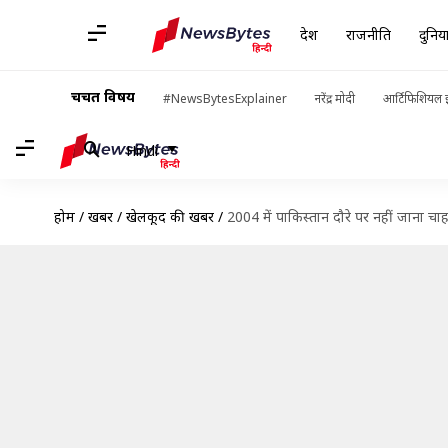
देश
राजनीति
दुनिय
चर्चित विषय
#NewsBytesExplainer
नरेंद्र मोदी
आर्टिफिशियल इ
Hindi
होम
/
खबरें
/
खेलकूद की खबरें
/
2004 में पाकिस्तान दौरे पर नहीं जाना च