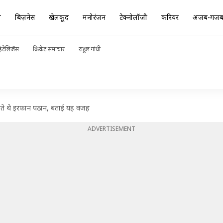
ा
बिज़नेस
खेलकूद
मनोरंजन
टेक्नोलॉजी
करियर
अजब-गज
ंटेलिजेंस
क्रिकेट समाचार
राहुल गांधी
ाहते थे इरफान पठान, बताई यह वजह
ADVERTISEMENT