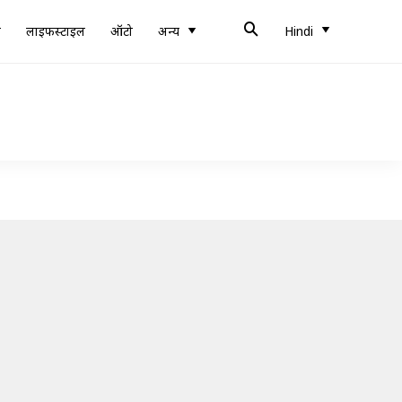
ब
लाइफस्टाइल
ऑटो
अन्य
Hindi