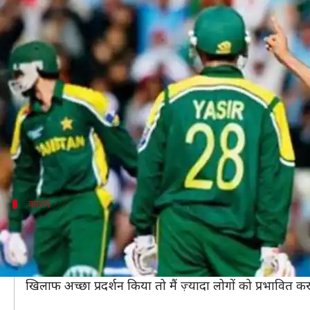
2004 में पाकिस्तान दौरे पर नहीं जान
लेखन
May 15, 2020
03:30 pm
Neeraj Pandey
क्या है खबर?
पूर्व भारतीय क्रिकेटर इरफान पठान ने भारत के लिए काफी अच्
टेस्ट क्रिकेट के पहले ओवर में हैट्रिक लेने वाले पहले और 
हालांकि, इरफान ने अब खुलासा किया है कि वह उस दौरे पर ज
कारण
मुंबई के खिलाफ रणजी ट्रॉफी मैच खेलना चाहते
19 साल की उम्र में ऑस्ट्रेलिया में अपना डेब्यू कर चुके इरफान
उन्होंने सुरेश रैना के साथ इंस्टाग्राम लाइव वीडियो में कहा, "
खिलाफ अच्छा प्रदर्शन किया तो मैं ज़्यादा लोगों को प्रभावित क