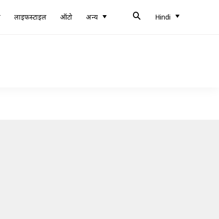
ब
लाइफस्टाइल
ऑटो
अन्य
Hindi