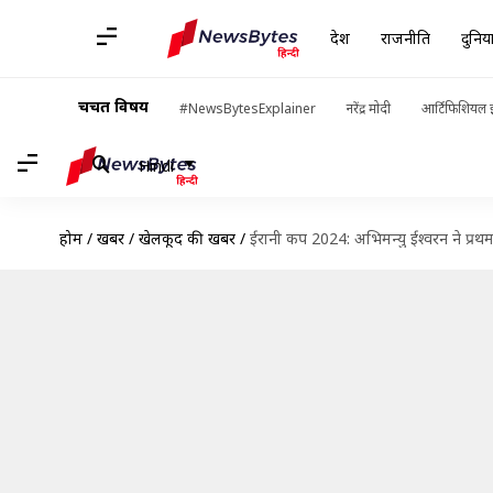
देश
राजनीति
दुनिय
चर्चित विषय
#NewsBytesExplainer
नरेंद्र मोदी
आर्टिफिशियल इ
Hindi
होम
/
खबरें
/
खेलकूद की खबरें
/
ईरानी कप 2024: अभिमन्यु ईश्वरन ने प्रथ