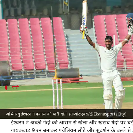
ईरानी कप 2024: अभिमन्यु ईश्वरन ने प
लेखन
Oct 03, 2024
02:43 pm
आदर्श कुमार
क्या है खबर?
ईरानी कप
2024 में शेष भारत के बल्लेबाज
अभिमन्यु ईश्वर
यह उनके प्रथम श्रेणी करियर का 26वां शतक रहा। मुकाबले म
जवाब में शेष भारत को पहला झटका 40 रन पर लग गया था।
पारी
कैसी रही ईश्वरन की पारी और साझेदारी?
ईश्वरन ने 117 गेंदों का सामना करते हुए अपना शतक पूरा किया
अभिमन्यु ईश्वरन ने कमाल की पारी खेली (तस्वीर:एक्स/@EkanasportsCity)
गेंदों में 87 रन की साझेदारी निभाई।
ईश्वरन ने अच्छी गेंदों को आराम से खेला और खराब गेंदों पर बड़
गायकवाड़ 9 रन बनाकर पवेलियन लौटे और सुदर्शन के बल्ले से