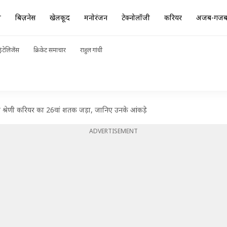
ा
बिज़नेस
खेलकूद
मनोरंजन
टेक्नोलॉजी
करियर
अजब-गज
ंटेलिजेंस
क्रिकेट समाचार
राहुल गांधी
म श्रेणी करियर का 26वां शतक जड़ा, जानिए उनके आंकड़े
ADVERTISEMENT