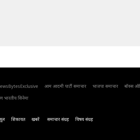
ewsBytesExclusive
आम आदमी पार्टी समाचार
भाजपा समाचार
बॉक्स ऑ
िण भारतीय सिनेमा
सूल
शिकायत
खबरें
समाचार संग्रह
विषय संग्रह