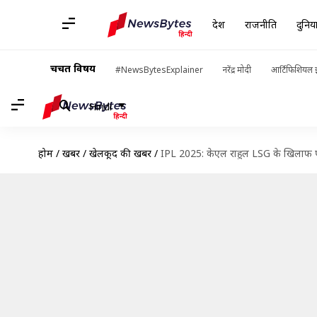
देश
राजनीति
दुनिय
चर्चित विषय
#NewsBytesExplainer
नरेंद्र मोदी
आर्टिफिशियल इ
Hindi
होम
/
खबरें
/
खेलकूद की खबरें
/
IPL 2025: केएल राहुल LSG के खिलाफ पहल