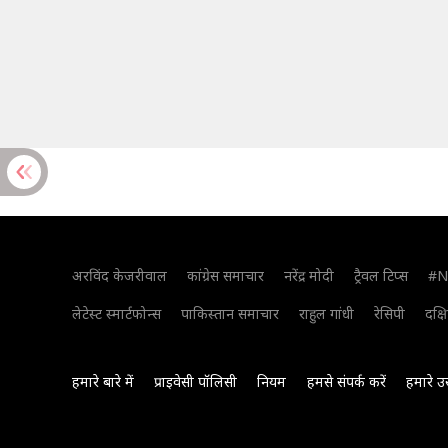
अरविंद केजरीवाल
कांग्रेस समाचार
नरेंद्र मोदी
ट्रैवल टिप्स
#N
लेटेस्ट स्मार्टफोन्स
पाकिस्तान समाचार
राहुल गांधी
रेसिपी
दक्ष
हमारे बारे में
प्राइवेसी पॉलिसी
नियम
हमसे संपर्क करें
हमारे उ