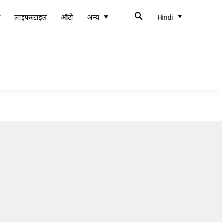
ब
लाइफस्टाइल
ऑटो
अन्य
Hindi