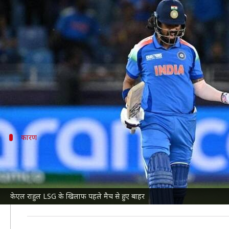
IPL 2025: केएल राहुल LSG के खिलाफ प
लेखन
Mar 24, 2025
06:56 pm
भारत शर्मा
क्या है खबर?
इंडियन प्रीमियर लीग
(IPL) 2025 का चौथा मुकाबला सोमवार 
इससे पहले DC को बड़ा झटका लगा है। टीम के प्रमुख बल्लेब
कारण
राहुल ने पहला मैच छोड़ने का निर्णय क्यों किया?
क्रिकबज
की रिपोर्ट के अनुसार,
राहुल
और उनकी पत्नी अथिया शेट्
सकती है। ऐसे में वह DC टीम प्रबंधन से अनुमति लेकर रात को 
केएल राहुल LSG के खिलाफ पहले मैच से हुए बाहर
हालांकि, उनके 30 मार्च को
सनराइजर्स हैदराबाद
(SRH) के खिला