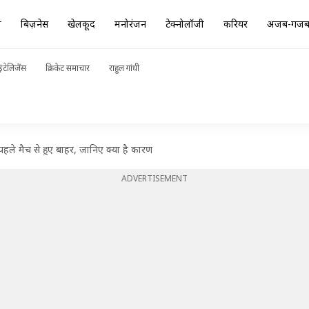
ा
बिज़नेस
खेलकूद
मनोरंजन
टेक्नोलॉजी
करियर
अजब-गज
ंटेलिजेंस
क्रिकेट समाचार
राहुल गांधी
े मैच से हुए बाहर, जानिए क्या है कारण
ADVERTISEMENT