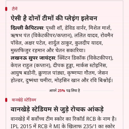
टीमें
ऐसी है दोनों टीमों की प्लेइंग इलेवन
दिल्ली कैपिटल्स
: पृथ्वी शॉ, डेविड वार्नर, मिशेल मार्श,
ऋषभ पंत (विकेटकीपर/कप्तान), ललित यादव, रोवमैन
पॉवेल, अक्षर पटेल, शार्दुल ठाकुर, कुलदीप यादव,
मुस्तफिजुर रहमान और चेतन सकारिया।
लखनऊ सुपर जायंट्स
: क्विंटन डिकॉक (विकेटकीपर),
केएल राहुल (कप्तान), दीपक हुड्डा, मार्कस स्टोइनिस,
आयुष बडोनी, क्रुणाल पांड्या, कृष्णप्पा गौतम, जेसन
होल्डर, दुष्मंथा चमीरा, मोहसिन खान और रवि बिश्नोई।
आपने
25%
पढ़ लिया है
वानखेड़े स्टेडियम
वानखेड़े स्टेडियम से जुड़े रोचक आंकड़े
वानखेड़े में सर्वोच्च टीम स्कोर का रिकॉर्ड RCB के नाम है।
IPL 2015 में RCB ने MI के खिलाफ 235/1 का स्कोर