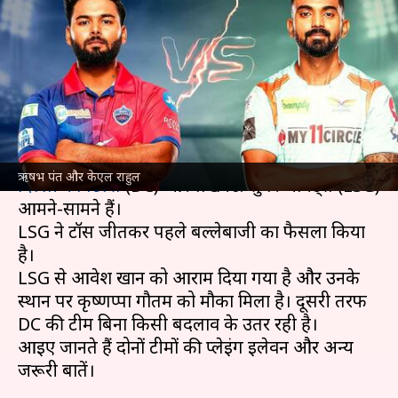
लखनऊ की पहले बल्लेबाजी, जानें
दोनों टीमों की प्लेइंग इलेवन
लेखन
May 01, 2022
03:07 pm
अंकित पसबोला
क्या है खबर?
इंडियन प्रीमियर लीग
(IPL) 2022 के 45वें मुकाबले में
ऋषभ पंत और केएल राहुल
दिल्ली कैपिटल्स
(DC) और लखनऊ सुपर जायंट्स (LSG)
आमने-सामने हैं।
LSG ने टॉस जीतकर पहले बल्लेबाजी का फैसला किया
है।
LSG से आवेश खान को आराम दिया गया है और उनके
स्थान पर कृष्णप्पा गौतम को मौका मिला है। दूसरी तरफ
DC की टीम बिना किसी बदलाव के उतर रही है।
आइए जानते हैं दोनों टीमों की प्लेइंग इलेवन और अन्य