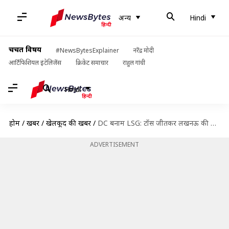
अन्य
Hindi
चर्चित विषय
#NewsBytesExplainer
नरेंद्र मोदी
आर्टिफिशियल इंटेलिजेंस
क्रिकेट समाचार
राहुल गांधी
Hindi
होम
/
खबरें
/
खेलकूद की खबरें
/
DC बनाम LSG: टॉस जीतकर लखनऊ की पहले बल्लेबाजी, जानें दोनों टीमों की प्लेइंग इलेवन
ADVERTISEMENT