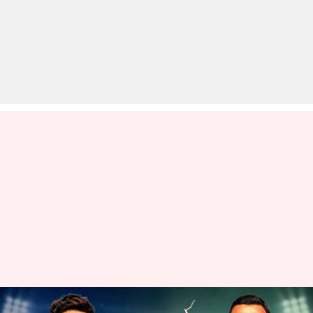
DC बनाम LSG: टॉस जीतकर