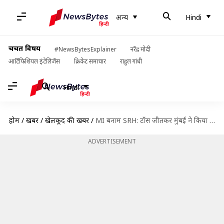
अन्य
Hindi
चर्चित विषय
#NewsBytesExplainer
नरेंद्र मोदी
आर्टिफिशियल इंटेलिजेंस
क्रिकेट समाचार
राहुल गांधी
Hindi
होम
/
खबरें
/
खेलकूद की खबरें
/
MI बनाम SRH: टॉस जीतकर मुंबई ने किया बल्लेबाजी का फैसला, जानें प्लेइंग इलेवन
ADVERTISEMENT