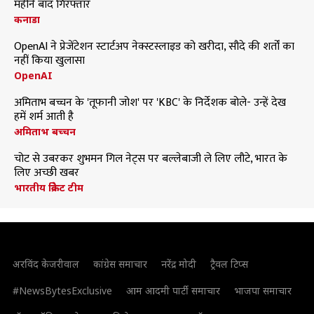
महीने बाद गिरफ्तार
कनाडा
OpenAI ने प्रेजेंटेशन स्टार्टअप नेक्स्टस्लाइड को खरीदा, सौदे की शर्तों का
नहीं किया खुलासा
OpenAI
अमिताभ बच्चन के 'तूफानी जोश' पर 'KBC' के निर्देशक बोले- उन्हें देख
हमें शर्म आती है
अमिताभ बच्चन
चोट से उबरकर शुभमन गिल नेट्स पर बल्लेबाजी ले लिए लौटे, भारत के
लिए अच्छी खबर
भारतीय क्रिकेट टीम
अरविंद केजरीवाल
कांग्रेस समाचार
नरेंद्र मोदी
ट्रैवल टिप्स
#NewsBytesExclusive
आम आदमी पार्टी समाचार
भाजपा समाचार