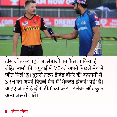
किया बल्लेबाजी का फैसला, जानें
प्लेइंग इलेवन
लेखन
Apr 17, 2021
07:11 pm
अंकित पसबोला
क्या है खबर?
इंडियन प्रीमियर लीग (IPL) 2021 के नौवें मैच में मुंबई
इंडियंस (MI) ने सनराइजर्स हैदराबाद (SRH) के खिलाफ
टॉस जीतकर पहले बल्लेबाजी का फैसला किया है।
रोहित शर्मा की अगुवाई में MI को अपने पिछले मैच में
जीत मिली है। दूसरी तरफ डेविड वॉर्नर की कप्तानी में
SRH को अपने पिछले मैच में शिकस्त झेलनी पड़ी है।
आइए जानते हैं दोनों टीमों की प्लेइंग इलेवन और कुछ
प्लेइंग इलेवन