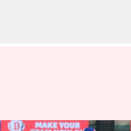
MI बनाम SRH: टॉस जीतकर मुंबई ने