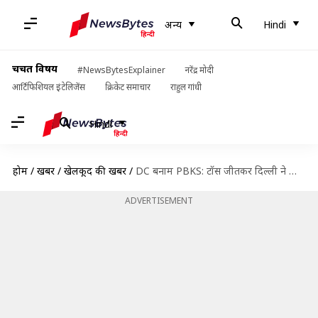
अन्य
Hindi
चर्चित विषय
#NewsBytesExplainer
नरेंद्र मोदी
आर्टिफिशियल इंटेलिजेंस
क्रिकेट समाचार
राहुल गांधी
Hindi
होम
/
खबरें
/
खेलकूद की खबरें
/
DC बनाम PBKS: टॉस जीतकर दिल्ली ने लिया पहले गेंदबाजी का फैसला, जानें प्लेइंग इलेवन
ADVERTISEMENT