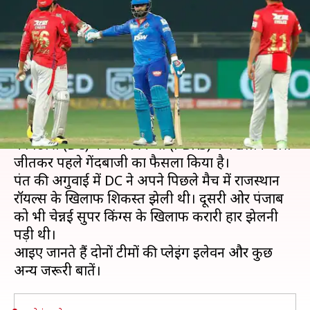
दिल्ली ने लिया पहले गेंदबाजी का
फैसला, जानें प्लेइंग इलेवन
लेखन
Apr 18, 2021
07:11 pm
अंकित पसबोला
क्या है खबर?
इंडियन प्रीमियर लीग (IPL) 2021 के 11वें मैच में दिल्ली
कैपिटल्स (DC) ने पंजाब किंग्स (PBKS) के खिलाफ टॉस
जीतकर पहले गेंदबाजी का फैसला किया है।
पंत की अगुवाई में DC ने अपने पिछले मैच में राजस्थान
रॉयल्स के खिलाफ शिकस्त झेली थी। दूसरी ओर पंजाब
को भी चेन्नई सुपर किंग्स के खिलाफ करारी हार झेलनी
पड़ी थी।
आइए जानते हैं दोनों टीमों की प्लेइंग इलेवन और कुछ