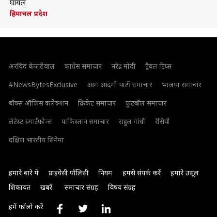
घायल
हिमाचल प्रदेश
अरविंद केजरीवाल
कांग्रेस समाचार
नरेंद्र मोदी
ट्रैवल टिप्स
#NewsBytesExclusive
आम आदमी पार्टी समाचार
भाजपा समाचार
बॉक्स ऑफिस कलेक्शन
क्रिकेट समाचार
फुटबॉल समाचार
लेटेस्ट स्मार्टफोन्स
पाकिस्तान समाचार
राहुल गांधी
रेसिपी
दक्षिण भारतीय सिनेमा
हमारे बारे में
प्राइवेसी पॉलिसी
नियम
हमसे संपर्क करें
हमारे उसूल
शिकायत
खबरें
समाचार संग्रह
विषय संग्रह
हमें फॉलो करें