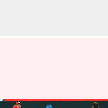
DC बनाम PBKS: टॉस जीतकर