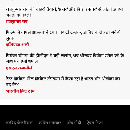
राजकुमार राव की दोहरी तैयारी, 'प्रहार' और फिर 'रफ्तार' से जीतने आएंगे
जनता का दिल?
राजकुमार राव
फिल्म 'मैं वापस आऊंगा' ने OTT पर दी दस्तक, जानिए कहां उठा सकेंगे
लुत्फ
इम्तियाज अली
प्रियंका चोपड़ा की हॉलीवुड में बड़ी छलांग, अब ऑस्कर विजेता रसेल क्रो के
साथ मचाएंगी धमाल
एसएस राजामौली
टेस्ट क्रिकेट: गॉल क्रिकेट स्टेडियम में कैसा रहा है भारत और श्रीलंका का
प्रदर्शन?
भारतीय क्रिकेट टीम
अरविंद केजरीवाल
कांग्रेस समाचार
नरेंद्र मोदी
ट्रैवल टिप्स