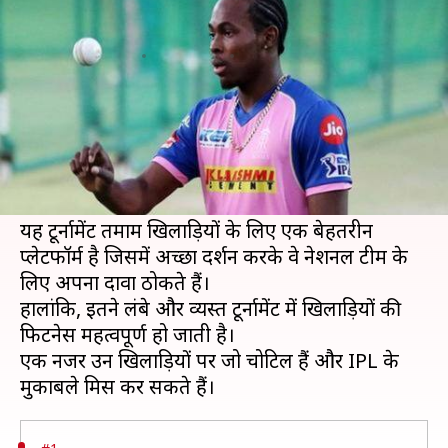
मिस कर सकते हैं ये चोटिल खिलाड़ी
लेखन
Feb 29, 2020
02:48 pm
Neeraj Pandey
क्या है खबर?
इंडियन प्रीमियर लीग (IPL) का 13वां सीजन 29 मार्च से
शुरु हो रहा है और लगभग दो महीने तक क्रिकेट फैंस का
रोमांच चरम पर रहेगा।
यह टूर्नामेंट तमाम खिलाड़ियों के लिए एक बेहतरीन
प्लेटफॉर्म है जिसमें अच्छा प्रदर्शन करके वे नेशनल टीम के
लिए अपना दावा ठोकते हैं।
हालांकि, इतने लंबे और व्यस्त टूर्नामेंट में खिलाड़ियों की
फिटनेस महत्वपूर्ण हो जाती है।
एक नजर उन खिलाड़ियों पर जो चोटिल हैं और IPL के