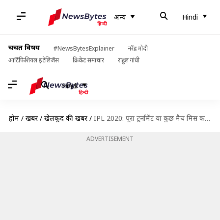
अन्य
Hindi
चर्चित विषय
#NewsBytesExplainer
नरेंद्र मोदी
आर्टिफिशियल इंटेलिजेंस
क्रिकेट समाचार
राहुल गांधी
Hindi
होम
/
खबरें
/
खेलकूद की खबरें
/
IPL 2020: पूरा टूर्नामेंट या कुछ मैच मिस कर सकते हैं ये चोटिल खिलाड़ी
ADVERTISEMENT