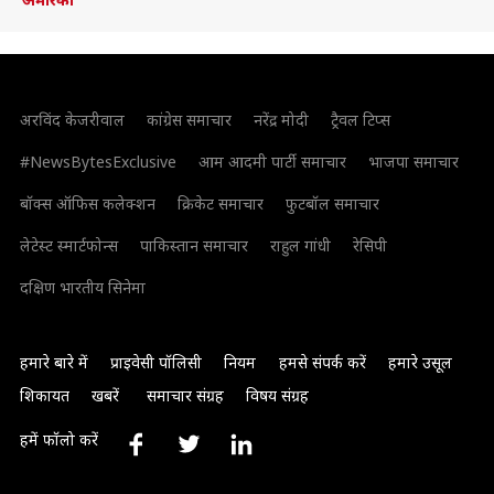
अरविंद केजरीवाल
कांग्रेस समाचार
नरेंद्र मोदी
ट्रैवल टिप्स
#NewsBytesExclusive
आम आदमी पार्टी समाचार
भाजपा समाचार
बॉक्स ऑफिस कलेक्शन
क्रिकेट समाचार
फुटबॉल समाचार
लेटेस्ट स्मार्टफोन्स
पाकिस्तान समाचार
राहुल गांधी
रेसिपी
दक्षिण भारतीय सिनेमा
हमारे बारे में
प्राइवेसी पॉलिसी
नियम
हमसे संपर्क करें
हमारे उसूल
शिकायत
खबरें
समाचार संग्रह
विषय संग्रह
हमें फॉलो करें