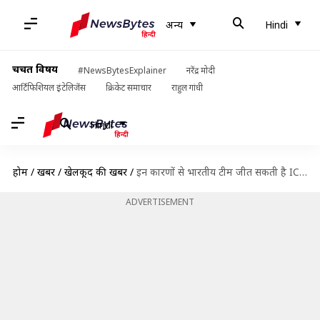
अन्य
Hindi
चर्चित विषय
#NewsBytesExplainer
नरेंद्र मोदी
आर्टिफिशियल इंटेलिजेंस
क्रिकेट समाचार
राहुल गांधी
Hindi
होम
/
खबरें
/
खेलकूद की खबरें
/
इन कारणों से भारतीय टीम जीत सकती है ICC 2019 क्रिकेट विश्व कप का खिताब
ADVERTISEMENT