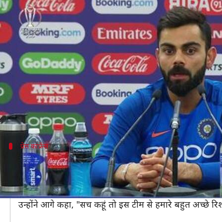
न्यूजीलैंड से 2019 विश्व कप सेमीफाइ
लेखन
Jan 23, 2020
02:13 pm
मोहम्मद वाहिद
क्या है खबर?
इस साल की शुरुआत में श्रीलंका और ऑस्ट्रेलिया को हारने क
न्यूजीलैंड दौरे पर भारतीय टीम पांच मैचों की टी-20, तीन म
न्यूजीलैंड के खिलाफ पहले टी-20 मैच से पहले भारतीय कप्तान
प्रेस कांफ्रेंस
कोहली ने जीता सभी का दिल
कोहली से जब पूछा गया कि क्या भारतीय टीम पहले टी-20 मैच 
में सोचेंगे भी, तो यह लोग (न्यूजीलैंड क्रिकेट टीम) इतने अच्छे ह
उन्होंने आगे कहा, "सच कहूं तो इस टीम से हमारे बहुत अच्छे रिश्ते 