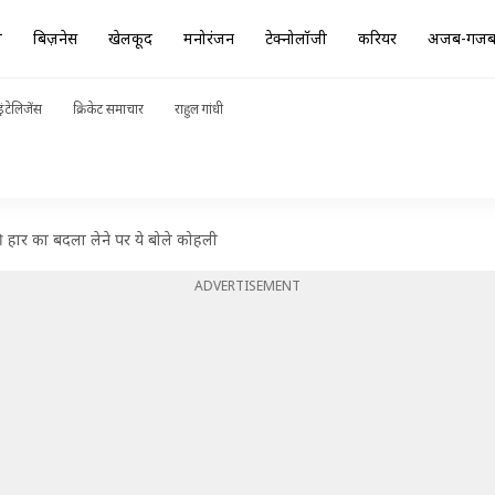
ा
बिज़नेस
खेलकूद
मनोरंजन
टेक्नोलॉजी
करियर
अजब-गज
ंटेलिजेंस
क्रिकेट समाचार
राहुल गांधी
ी हार का बदला लेने पर ये बोले कोहली
ADVERTISEMENT