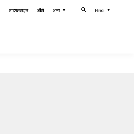
ब
लाइफस्टाइल
ऑटो
अन्य
Hindi