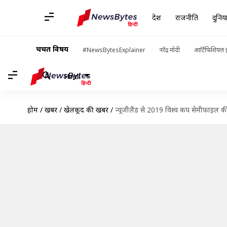
देश
राजनीति
दुनिय
चर्चित विषय
#NewsBytesExplainer
नरेंद्र मोदी
आर्टिफिशियल इ
Hindi
होम
/
खबरें
/
खेलकूद की खबरें
/
न्यूजीलैंड से 2019 विश्व कप सेमीफाइल क