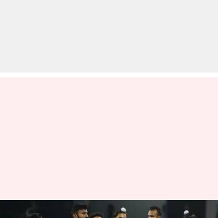
हॉकी वर्ल्ड कप से नॉकआउट हुआ