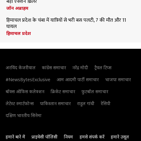
बड़ी एक्शन थ्रिलर
जॉन अब्राहम
हिमाचल प्रदेश के चंबा में यात्रियों से भरी बस पलटी, 7 की मौत और 11
घायल
हिमाचल प्रदेश
अरविंद केजरीवाल
कांग्रेस समाचार
नरेंद्र मोदी
ट्रैवल टिप्स
#NewsBytesExclusive
आम आदमी पार्टी समाचार
भाजपा समाचार
बॉक्स ऑफिस कलेक्शन
क्रिकेट समाचार
फुटबॉल समाचार
लेटेस्ट स्मार्टफोन्स
पाकिस्तान समाचार
राहुल गांधी
रेसिपी
दक्षिण भारतीय सिनेमा
हमारे बारे में
प्राइवेसी पॉलिसी
नियम
हमसे संपर्क करें
हमारे उसूल