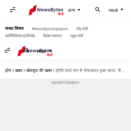
अन्य
Hindi
चर्चित विषय
#NewsBytesExplainer
नरेंद्र मोदी
आर्टिफिशियल इंटेलिजेंस
क्रिकेट समाचार
राहुल गांधी
Hindi
होम
/
खबरें
/
खेलकूद की खबरें
/
हॉकी वर्ल्ड कप से नॉकआउट हुआ भारत, नीदरलैंड और बेल्ज़ियम पहुंचे सेमीफाइनल में
ADVERTISEMENT