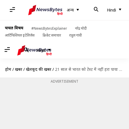
अन्य
Hindi
चर्चित विषय
#NewsBytesExplainer
नरेंद्र मोदी
आर्टिफिशियल इंटेलिजेंस
क्रिकेट समाचार
राहुल गांधी
Hindi
होम
/
खबरें
/
खेलकूद की खबरें
/
21 साल से भारत को टेस्ट में नहीं हरा पाया वेस्टइंडीज, जानिए अन्य टीमों का रिकॉर्ड
ADVERTISEMENT