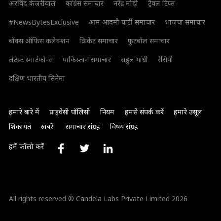
अरविंद केजरीवाल
कांग्रेस समाचार
नरेंद्र मोदी
ट्रैवल टिप्स
#NewsBytesExclusive
आम आदमी पार्टी समाचार
भाजपा समाचार
बॉक्स ऑफिस कलेक्शन
क्रिकेट समाचार
फुटबॉल समाचार
लेटेस्ट स्मार्टफोन्स
पाकिस्तान समाचार
राहुल गांधी
रेसिपी
दक्षिण भारतीय सिनेमा
हमारे बारे में
प्राइवेसी पॉलिसी
नियम
हमसे संपर्क करें
हमारे उसूल
शिकायत
खबरें
समाचार संग्रह
विषय संग्रह
हमें फॉलो करें
All rights reserved © Candela Labs Private Limited 2026