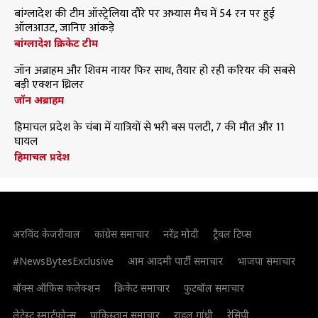
बांग्लादेश की टीम ऑस्ट्रेलिया दौरे पर अभ्यास मैच में 54 रन पर हुई
ऑलआउट, जानिए आंकड़े
बांग्लादेश क्रिकेट टीम
जॉन अब्राहम और शिवम नायर फिर साथ, तैयार हो रही करियर की सबसे
बड़ी एक्शन थ्रिलर
जॉन अब्राहम
हिमाचल प्रदेश के चंबा में यात्रियों से भरी बस पलटी, 7 की मौत और 11
घायल
हिमाचल प्रदेश
अरविंद केजरीवाल
कांग्रेस समाचार
नरेंद्र मोदी
ट्रैवल टिप्स
#NewsBytesExclusive
आम आदमी पार्टी समाचार
भाजपा समाचार
बॉक्स ऑफिस कलेक्शन
क्रिकेट समाचार
फुटबॉल समाचार
लेटेस्ट स्मार्टफोन्स
पाकिस्तान समाचार
राहुल गांधी
रेसिपी