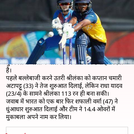
हराकर भारत ने जीता लगातार चौथा
मैच
लेखन
Feb 29, 2020
12:32 pm
Neeraj Pandey
क्या है खबर?
महिला टी-20 विश्व कप 2020 के अपने आखिरी ग्रुप स्टेज
मुकाबले में भारत ने श्रीलंका को सात विकेट से हरा दिया
है।
पहले बल्लेबाजी करने उतरी श्रीलंका को कप्तान चमारी
अटापट्टू (33) ने तेज शुरुआत दिलाई, लेकिन राधा यादव
(23/4) के सामने श्रीलंका 113 रन ही बना सकी।
जवाब में भारत को एक बार फिर शफाली वर्मा (47) ने
धुंआधार शुरुआत दिलाई और टीम ने 14.4 ओवरों में