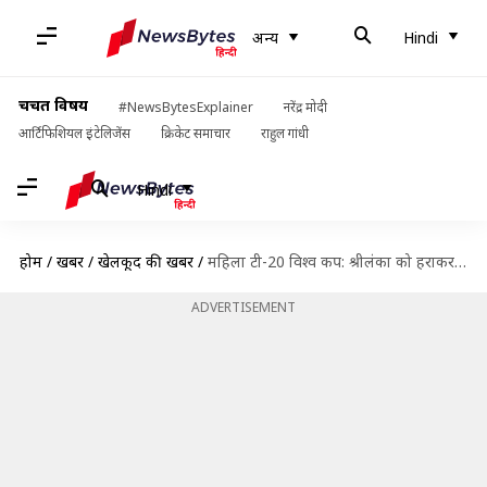
अन्य
Hindi
चर्चित विषय
#NewsBytesExplainer
नरेंद्र मोदी
आर्टिफिशियल इंटेलिजेंस
क्रिकेट समाचार
राहुल गांधी
Hindi
होम
/
खबरें
/
खेलकूद की खबरें
/
महिला टी-20 विश्व कप: श्रीलंका को हराकर भारत ने जीता लगातार चौथा मैच
ADVERTISEMENT