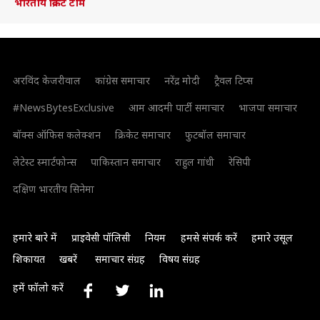
भारतीय क्रिकेट टीम
अरविंद केजरीवाल
कांग्रेस समाचार
नरेंद्र मोदी
ट्रैवल टिप्स
#NewsBytesExclusive
आम आदमी पार्टी समाचार
भाजपा समाचार
बॉक्स ऑफिस कलेक्शन
क्रिकेट समाचार
फुटबॉल समाचार
लेटेस्ट स्मार्टफोन्स
पाकिस्तान समाचार
राहुल गांधी
रेसिपी
दक्षिण भारतीय सिनेमा
हमारे बारे में
प्राइवेसी पॉलिसी
नियम
हमसे संपर्क करें
हमारे उसूल
शिकायत
खबरें
समाचार संग्रह
विषय संग्रह
हमें फॉलो करें