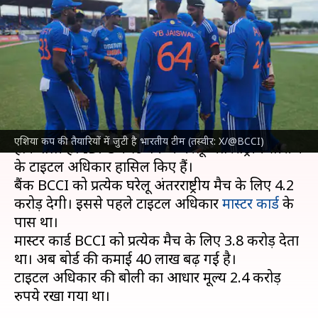
सीरीज के टाइटल अधिकार हासिल
किए, BCCI की कमाई बढ़ी
लेखन
Aug 25, 2023
05:19 pm
रजत गुप्ता
क्या है खबर?
भारतीय क्रिकेट कंट्रोल बोर्ड (BCCI)
की आय में बढ़ोत्तरी
एशिया कप की तैयारियों में जुटी है भारतीय टीम (तस्वीर: X/@BCCI)
होने वाली है। IDFC फर्स्ट बैंक ने घरेलू अंतरराष्ट्रीय सीरीज
के टाइटल अधिकार हासिल किए हैं।
बैंक BCCI को प्रत्येक घरेलू अंतरराष्ट्रीय मैच के लिए 4.2
करोड़ देगी। इससे पहले टाइटल अधिकार
मास्टर कार्ड
के
पास था।
मास्टर कार्ड BCCI को प्रत्येक मैच के लिए 3.8 करोड़ देता
था। अब बोर्ड की कमाई 40 लाख बढ़ गई है।
टाइटल अधिकार की बोली का आधार मूल्य 2.4 करोड़