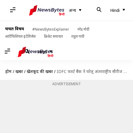
अन्य
Hindi
चर्चित विषय
#NewsBytesExplainer
नरेंद्र मोदी
आर्टिफिशियल इंटेलिजेंस
क्रिकेट समाचार
राहुल गांधी
Hindi
होम
/
खबरें
/
खेलकूद की खबरें
/
IDFC फर्स्ट बैंक ने घरेलू अंतरराष्ट्रीय सीरीज के टाइटल अधिकार हासिल किए, BCCI की कमाई बढ़ी
ADVERTISEMENT