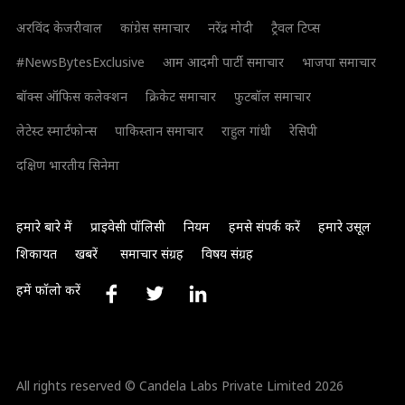
अरविंद केजरीवाल
कांग्रेस समाचार
नरेंद्र मोदी
ट्रैवल टिप्स
#NewsBytesExclusive
आम आदमी पार्टी समाचार
भाजपा समाचार
बॉक्स ऑफिस कलेक्शन
क्रिकेट समाचार
फुटबॉल समाचार
लेटेस्ट स्मार्टफोन्स
पाकिस्तान समाचार
राहुल गांधी
रेसिपी
दक्षिण भारतीय सिनेमा
हमारे बारे में
प्राइवेसी पॉलिसी
नियम
हमसे संपर्क करें
हमारे उसूल
शिकायत
खबरें
समाचार संग्रह
विषय संग्रह
हमें फॉलो करें
All rights reserved © Candela Labs Private Limited 2026