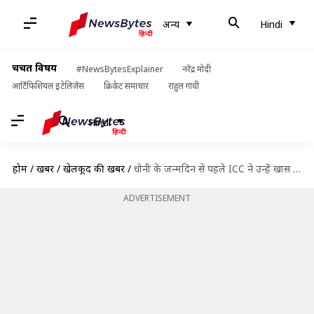
अन्य
Hindi
चर्चित विषय
#NewsBytesExplainer
नरेंद्र मोदी
आर्टिफिशियल इंटेलिजेंस
क्रिकेट समाचार
राहुल गांधी
Hindi
होम
/
खबरें
/
खेलकूद की खबरें
/
धोनी के जन्मदिन से पहले ICC ने उन्हें खास अंदाज में दिया ट्रिब्यूट
ADVERTISEMENT