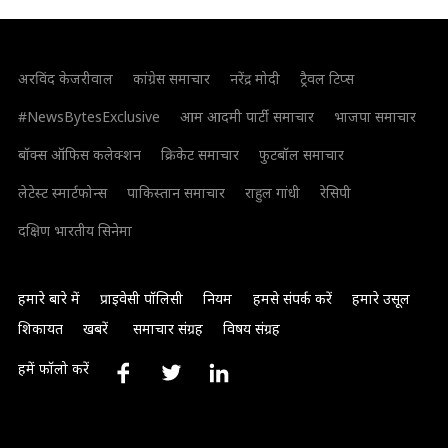
अरविंद केजरीवाल
कांग्रेस समाचार
नरेंद्र मोदी
ट्रैवल टिप्स
#NewsBytesExclusive
आम आदमी पार्टी समाचार
भाजपा समाचार
बॉक्स ऑफिस कलेक्शन
क्रिकेट समाचार
फुटबॉल समाचार
लेटेस्ट स्मार्टफोन्स
पाकिस्तान समाचार
राहुल गांधी
रेसिपी
दक्षिण भारतीय सिनेमा
हमारे बारे में
प्राइवेसी पॉलिसी
नियम
हमसे संपर्क करें
हमारे उसूल
शिकायत
खबरें
समाचार संग्रह
विषय संग्रह
हमें फॉलो करें