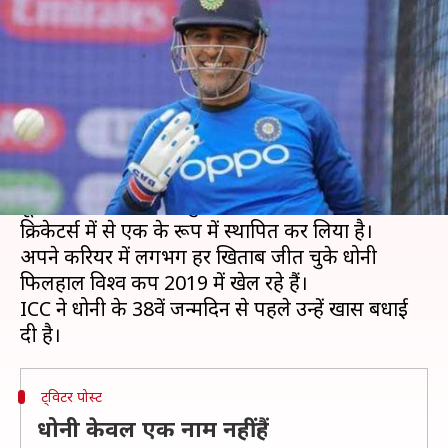
खास अंदाज में दिया ट्रिब्यूट
लेखन
Jul 06, 2019
04:42 pm
Neeraj Pandey
क्या है खबर?
दुनियाभर के उभरते हुए क्रिकेटर्स के लिए एमएस धोनी
प्रेरणा का स्त्रोत हैं।
पूर्व भारतीय कप्तान ने खुद को सफेद गेंद के महान
क्रिकेटर्स में से एक के रूप में स्थापित कर लिया है।
अपने करियर में लगभग हर खिताब जीत चुके धोनी
फिलहाल विश्व कप 2019 में खेल रहे हैं।
ICC ने धोनी के 38वें जन्मदिन से पहले उन्हें खास बधाई
ट्विटर पोस्ट
धोनी केवल एक नाम नहीं हैं