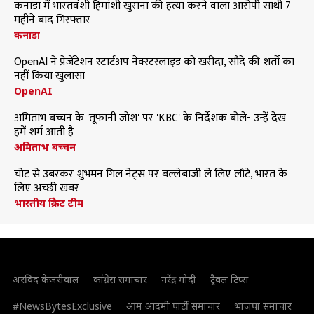
कनाडा में भारतवंशी हिमांशी खुराना की हत्या करने वाला आरोपी साथी 7
महीने बाद गिरफ्तार
कनाडा
OpenAI ने प्रेजेंटेशन स्टार्टअप नेक्स्टस्लाइड को खरीदा, सौदे की शर्तों का
नहीं किया खुलासा
OpenAI
अमिताभ बच्चन के 'तूफानी जोश' पर 'KBC' के निर्देशक बोले- उन्हें देख
हमें शर्म आती है
अमिताभ बच्चन
चोट से उबरकर शुभमन गिल नेट्स पर बल्लेबाजी ले लिए लौटे, भारत के
लिए अच्छी खबर
भारतीय क्रिकेट टीम
अरविंद केजरीवाल
कांग्रेस समाचार
नरेंद्र मोदी
ट्रैवल टिप्स
#NewsBytesExclusive
आम आदमी पार्टी समाचार
भाजपा समाचार