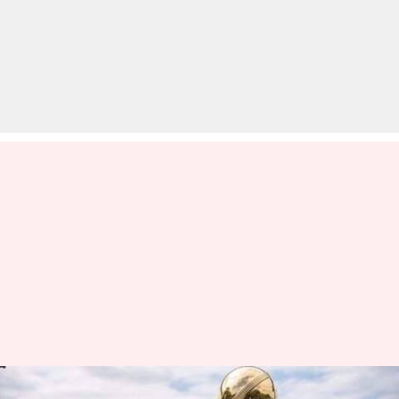
ICC ने चैंपियंस ट्रॉफी की इनामी राशि