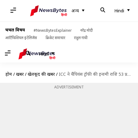
अन्य
Hindi
चर्चित विषय
#NewsBytesExplainer
नरेंद्र मोदी
आर्टिफिशियल इंटेलिजेंस
क्रिकेट समाचार
राहुल गांधी
Hindi
होम
/
खबरें
/
खेलकूद की खबरें
/
ICC ने चैंपियंस ट्रॉफी की इनामी राशि 53 प्रतिशत बढ़ाई, विजेता को मिलेंगे 19 करोड़ रुपये
ADVERTISEMENT