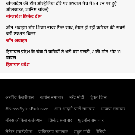
बांग्लादेश की टीम ऑस्ट्रेलिया दौरे पर अभ्यास मैच में 54 रन पर हुई
ऑलआउट, जानिए आंकड़े
बांग्लादेश क्रिकेट टीम
जॉन अब्राहम और शिवम नायर फिर साथ, तैयार हो रही करियर की सबसे
बड़ी एक्शन थ्रिलर
जॉन अब्राहम
हिमाचल प्रदेश के चंबा में यात्रियों से भरी बस पलटी, 7 की मौत और 11
घायल
हिमाचल प्रदेश
अरविंद केजरीवाल
कांग्रेस समाचार
नरेंद्र मोदी
ट्रैवल टिप्स
#NewsBytesExclusive
आम आदमी पार्टी समाचार
भाजपा समाचार
बॉक्स ऑफिस कलेक्शन
क्रिकेट समाचार
फुटबॉल समाचार
लेटेस्ट स्मार्टफोन्स
पाकिस्तान समाचार
राहुल गांधी
रेसिपी