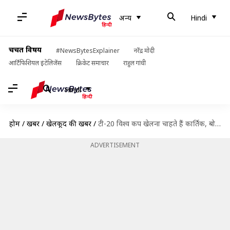
अन्य
Hindi
चर्चित विषय
#NewsBytesExplainer
नरेंद्र मोदी
आर्टिफिशियल इंटेलिजेंस
क्रिकेट समाचार
राहुल गांधी
Hindi
होम
/
खबरें
/
खेलकूद की खबरें
/
टी-20 विश्व कप खेलना चाहते हैं कार्तिक, बोले- धोनी जैसी फिनिशिंग कर सकता हूं
ADVERTISEMENT