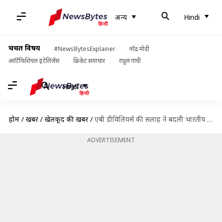
अन्य
Hindi
चर्चित विषय
#NewsBytesExplainer
नरेंद्र मोदी
आर्टिफिशियल इंटेलिजेंस
क्रिकेट समाचार
राहुल गांधी
Hindi
होम
/
खबरें
/
खेलकूद की खबरें
/
एबी डीविलियर्स की सलाह ने बदली भारतीय क्रिकेटर की जिंदगी, बना रहा लगातार ढेर सारे रन
ADVERTISEMENT