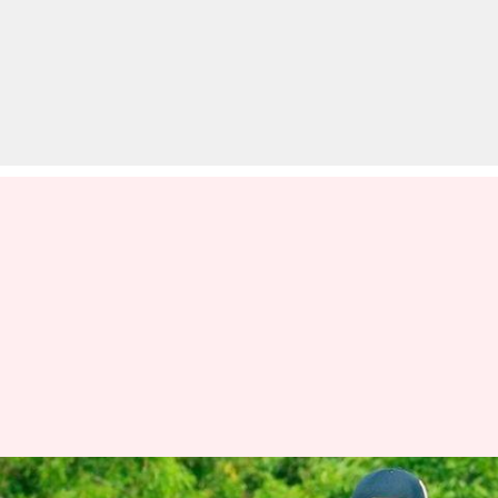
एबी डीविलियर्स की सलाह ने बदली