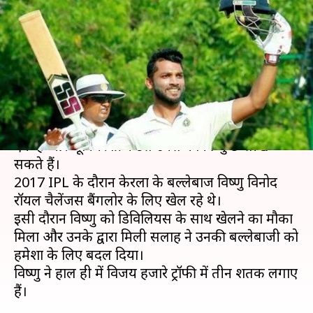
भारतीय क्रिकेटर की जिंदगी, बना रहा
लगातार ढेर सारे रन
लेखन
Oct 24, 2019
07:47 pm
Neeraj Pandey
क्या है खबर?
एबी डिविलियर्स विश्व क्रिकेट के महान बल्लेबाजों में से
एक हैं और जूनियर क्रिकेटर्स उनसे काफी-कुछ सीख
सकते हैं।
2017 IPL के दौरान केरला के बल्लेबाज विष्णु विनोद
रॉयल चैलेंजर्स बैंगलोर के लिए खेल रहे थे।
इसी दौरान विष्णु को डिविलियर्स के साथ खेलने का मौका
मिला और उनके द्वारा मिली सलाह ने उनकी बल्लेबाजी को
हमेशा के लिए बदल दिया।
विष्णु ने हाल ही में विजय हजारे ट्रॉफी में तीन शतक लगाए