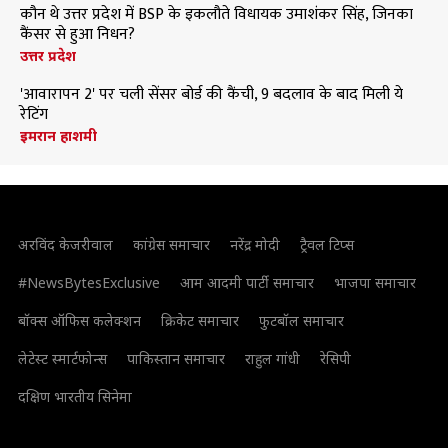
कौन थे उत्तर प्रदेश में BSP के इकलौते विधायक उमाशंकर सिंह, जिनका
कैंसर से हुआ निधन?
उत्तर प्रदेश
'आवारापन 2' पर चली सेंसर बोर्ड की कैंची, 9 बदलाव के बाद मिली ये
रेटिंग
इमरान हाशमी
अरविंद केजरीवाल
कांग्रेस समाचार
नरेंद्र मोदी
ट्रैवल टिप्स
#NewsBytesExclusive
आम आदमी पार्टी समाचार
भाजपा समाचार
बॉक्स ऑफिस कलेक्शन
क्रिकेट समाचार
फुटबॉल समाचार
लेटेस्ट स्मार्टफोन्स
पाकिस्तान समाचार
राहुल गांधी
रेसिपी
दक्षिण भारतीय सिनेमा