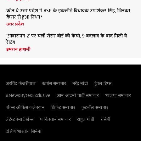
कौन थे उत्तर प्रदेश में BSP के इकलौते विधायक उमाशंकर सिंह, जिनका
कैंसर से हुआ निधन?
उत्तर प्रदेश
'आवारापन 2' पर चली सेंसर बोर्ड की कैंची, 9 बदलाव के बाद मिली ये
रेटिंग
इमरान हाशमी
अरविंद केजरीवाल
कांग्रेस समाचार
नरेंद्र मोदी
ट्रैवल टिप्स
#NewsBytesExclusive
आम आदमी पार्टी समाचार
भाजपा समाचार
बॉक्स ऑफिस कलेक्शन
क्रिकेट समाचार
फुटबॉल समाचार
लेटेस्ट स्मार्टफोन्स
पाकिस्तान समाचार
राहुल गांधी
रेसिपी
दक्षिण भारतीय सिनेमा