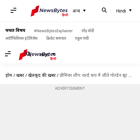
अन्य
Hindi
चर्चित विषय
#NewsBytesExplainer
नरेंद्र मोदी
आर्टिफिशियल इंटेलिजेंस
क्रिकेट समाचार
राहुल गांधी
Hindi
होम
/
खबरें
/
खेलकूद की खबरें
/
प्रीमियर लीग: वर्ल्ड कप में जीते गोल्डेन बूट से मुझे प्रेरणा मिल रही है- केन
ADVERTISEMENT