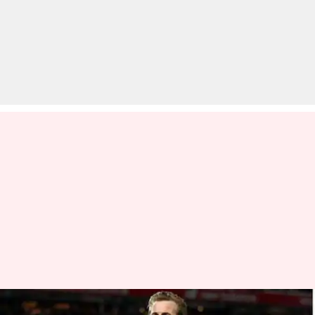
प्रीमियर लीग: वर्ल्ड कप में जीते गोल्डेन