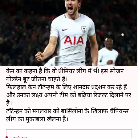
बूट से मुझे प्रेरणा मिल रही है- केन
लेखन
Dec 07, 2018
07:19 pm
Neeraj Pandey
क्या है खबर?
टॉटेन्हम हॉट्स्पर के फारवर्ड खिलाड़ी और इंग्लैंड नेशनल
फुटबॉल टीम के कैप्टन हैरी केन फीफा वर्ल्ड कप में जीते
अपने गोल्डेन बूट से प्रेरणा ले रहे हैं।
केन का कहना है कि वो प्रीमियर लीग में भी इस सीजन
गोल्डेन बूट जीतना चाहते हैं।
फिलहाल केन टॉटेन्हम के लिए शानदार प्रदर्शन कर रहे हैं
और उनका लक्ष्य अपनी टीम को बढ़िया रिजल्ट दिलाने पर
है।
टॉटेन्हम को मंगलवार को बार्सिलोना के खिलाफ चैंपियन्स