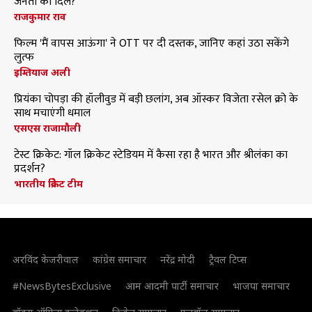
जनता का दिल?
राजकुमार राव
फिल्म 'मैं वापस आऊंगा' ने OTT पर दी दस्तक, जानिए कहां उठा सकेंगे
लुत्फ
इम्तियाज अली
प्रियंका चोपड़ा की हॉलीवुड में बड़ी छलांग, अब ऑस्कर विजेता रसेल क्रो के
साथ मचाएंगी धमाल
एसएस राजामौली
टेस्ट क्रिकेट: गॉल क्रिकेट स्टेडियम में कैसा रहा है भारत और श्रीलंका का
प्रदर्शन?
भारतीय क्रिकेट टीम
अरविंद केजरीवाल
कांग्रेस समाचार
नरेंद्र मोदी
ट्रैवल टिप्स
#NewsBytesExclusive
आम आदमी पार्टी समाचार
भाजपा समाचार