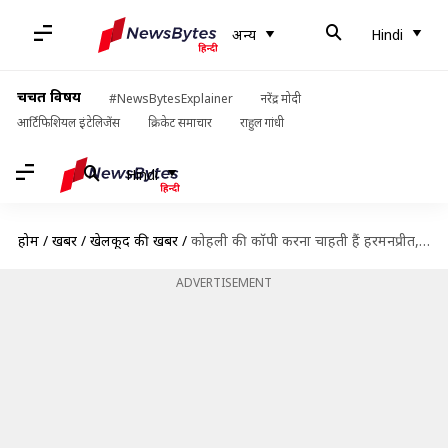
अन्य
Hindi
चर्चित विषय
#NewsBytesExplainer
नरेंद्र मोदी
आर्टिफिशियल इंटेलिजेंस
क्रिकेट समाचार
राहुल गांधी
Hindi
होम
/
खबरें
/
खेलकूद की खबरें
/
कोहली की कॉपी करना चाहती हैं हरमनप्रीत, एडुलजी ने कहा इसमें कुछ गलत नहीं
ADVERTISEMENT