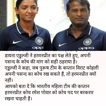
हरमनप्रीत, एडुलजी ने कहा इसमें कुछ
गलत नहीं
लेखन
Dec 12, 2018
12:20 pm
मोहम्मद वाहिद
क्या है खबर?
भारतीय महिला क्रिकेट टीम में कोच को लेकर बढ़ते विवाद
के बीच
BCCI
प्रशासकों की समिति (COA) की सदस्य
डायना एडुल्जी ने हरमनप्रीत का पक्ष लेते हुए, अपनी
पसन्द के कोच की मांग को सही ठहराया है।
एडुल्जी ने कहा, जब पुरूष टीम के कप्तान विराट कोहली
अपनी पसन्द का कोच रख सकते हैं, तो हरमनप्रीत क्यों
नहीं।
आपको बता दें कि भारतीय महिला टीम की कप्तान
हरमनप्रीत कोच रमेश पोवार को कोच पद पर बरकरार