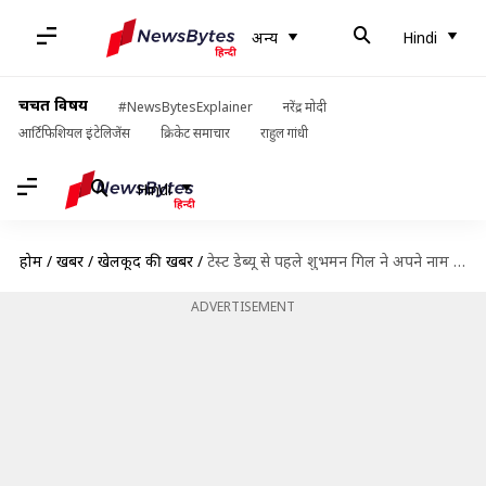
अन्य
Hindi
चर्चित विषय
#NewsBytesExplainer
नरेंद्र मोदी
आर्टिफिशियल इंटेलिजेंस
क्रिकेट समाचार
राहुल गांधी
Hindi
होम
/
खबरें
/
खेलकूद की खबरें
/
टेस्ट डेब्यू से पहले शुभमन गिल ने अपने नाम किया ये शानदार रिकॉर्ड
ADVERTISEMENT