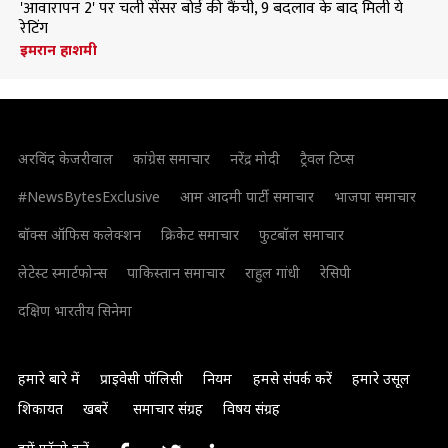
'आवारापन 2' पर चली सेंसर बोर्ड की कैंची, 9 बदलाव के बाद मिली ये
रेटिंग
इमरान हाशमी
अरविंद केजरीवाल
कांग्रेस समाचार
नरेंद्र मोदी
ट्रैवल टिप्स
#NewsBytesExclusive
आम आदमी पार्टी समाचार
भाजपा समाचार
बॉक्स ऑफिस कलेक्शन
क्रिकेट समाचार
फुटबॉल समाचार
लेटेस्ट स्मार्टफोन्स
पाकिस्तान समाचार
राहुल गांधी
रेसिपी
दक्षिण भारतीय सिनेमा
हमारे बारे में
प्राइवेसी पॉलिसी
नियम
हमसे संपर्क करें
हमारे उसूल
शिकायत
खबरें
समाचार संग्रह
विषय संग्रह