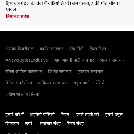
हिमाचल प्रदेश के चंबा में यात्रियों से भरी बस पलटी, 7 की मौत और 11
घायल
हिमाचल प्रदेश
अरविंद केजरीवाल
कांग्रेस समाचार
नरेंद्र मोदी
ट्रैवल टिप्स
#NewsBytesExclusive
आम आदमी पार्टी समाचार
भाजपा समाचार
बॉक्स ऑफिस कलेक्शन
क्रिकेट समाचार
फुटबॉल समाचार
लेटेस्ट स्मार्टफोन्स
पाकिस्तान समाचार
राहुल गांधी
रेसिपी
दक्षिण भारतीय सिनेमा
हमारे बारे में
प्राइवेसी पॉलिसी
नियम
हमसे संपर्क करें
हमारे उसूल
शिकायत
खबरें
समाचार संग्रह
विषय संग्रह