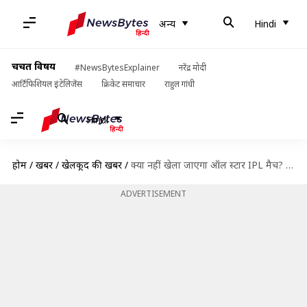
अन्य
Hindi
चर्चित विषय
#NewsBytesExplainer
नरेंद्र मोदी
आर्टिफिशियल इंटेलिजेंस
क्रिकेट समाचार
राहुल गांधी
Hindi
होम
/
खबरें
/
खेलकूद की खबरें
/
क्या नहीं खेला जाएगा ऑल स्टार IPL मैच? अपने खिलाड़ी देने को तैयार नहीं टीमें
ADVERTISEMENT