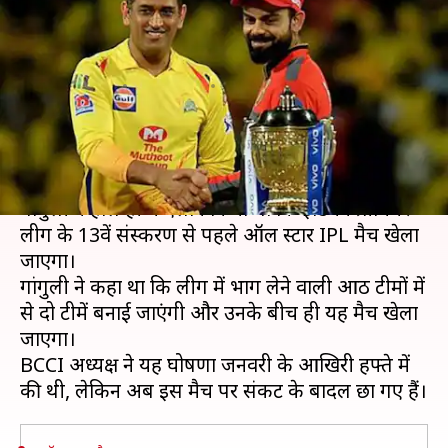
मैच? अपने खिलाड़ी देने को तैयार नहीं
टीमें
लेखन
Feb 06, 2020
07:34 pm
मोहम्मद वाहिद
क्या है खबर?
भारतीय क्रिकेट कंट्रोल बोर्ड (BCCI) के अध्यक्ष सौरव
गांगुली ने हाल ही में ऐलान किया था कि इंडियन प्रीमियर
लीग के 13वें संस्करण से पहले ऑल स्टार IPL मैच खेला
जाएगा।
गांगुली ने कहा था कि लीग में भाग लेने वाली आठ टीमों में
से दो टीमें बनाई जाएंगी और उनके बीच ही यह मैच खेला
जाएगा।
BCCI अध्यक्ष ने यह घोषणा जनवरी के आखिरी हफ्ते में