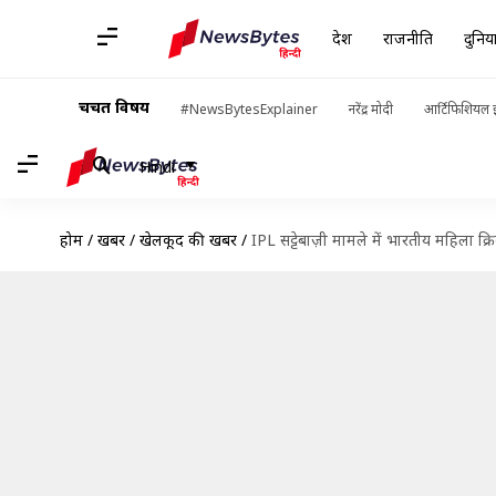
देश
राजनीति
दुनिय
चर्चित विषय
#NewsBytesExplainer
नरेंद्र मोदी
आर्टिफिशियल इ
Hindi
होम
/
खबरें
/
खेलकूद की खबरें
/
IPL सट्टेबाज़ी मामले में भारतीय महिला क्र