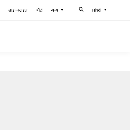
ब
लाइफस्टाइल
ऑटो
अन्य
Hindi