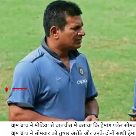
IPL सट्टेबाज़ी मामले में भारतीय महिला
लेखन
Apr 03, 2019
05:45 pm
मोहम्मद वाहिद
क्या है खबर?
इंडियन प्रीमियर लीग में सट्टेबाज़ी के मामले में भारतीय महिल
वडोदरा क्राइम ब्रांच ने तुषार अरोठे समेत कुल 19 लोगों को 
इससे पहले 16 लोगों को किंग्‍स इलेवन पंजाब और दिल्‍ली कैप
जानकारी
तुषार अरोठे और उनके 2 पार्टनर हुए गिरफतार
भारतीय महिला क्रिकेट टीम के पूर्व कोच और पूर्व-रणजी ट्रॉफी 
किया।
क्राइम ब्रांच ने मीडिया से बातचीत में बताया कि हेमांग पटेल सो
क्राइम ब्रांच ने सोमवार को तुषार अरोठे और उनके दोनों साथी 