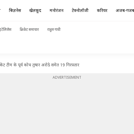
ा
बिज़नेस
खेलकूद
मनोरंजन
टेक्नोलॉजी
करियर
अजब-गज
ंटेलिजेंस
क्रिकेट समाचार
राहुल गांधी
िकेट टीम के पूर्व कोच तुषार अरोठे समेत 19 गिरफ्तार
ADVERTISEMENT