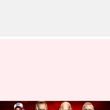
WWE: रॉयल रंबल के पांच शानदार