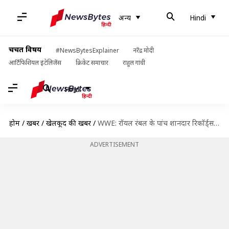
अन्य
Hindi
चर्चित विषय
#NewsBytesExplainer
नरेंद्र मोदी
आर्टिफिशियल इंटेलिजेंस
क्रिकेट समाचार
राहुल गांधी
Hindi
होम
/
खबरें
/
खेलकूद की खबरें
/
WWE: रॉयल रंबल के पांच शानदार रिकॉर्ड्स जिनका टूटना है मुश्किल
ADVERTISEMENT