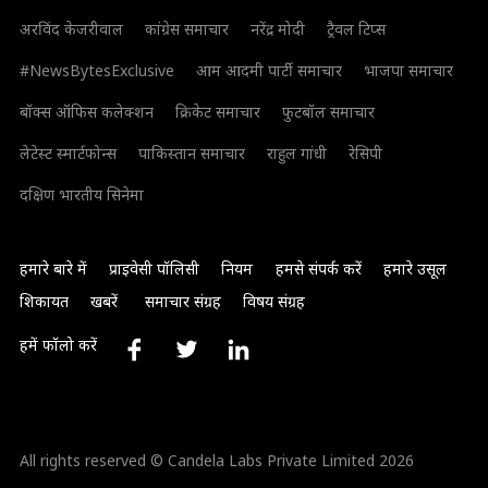
अरविंद केजरीवाल
कांग्रेस समाचार
नरेंद्र मोदी
ट्रैवल टिप्स
#NewsBytesExclusive
आम आदमी पार्टी समाचार
भाजपा समाचार
बॉक्स ऑफिस कलेक्शन
क्रिकेट समाचार
फुटबॉल समाचार
लेटेस्ट स्मार्टफोन्स
पाकिस्तान समाचार
राहुल गांधी
रेसिपी
दक्षिण भारतीय सिनेमा
हमारे बारे में
प्राइवेसी पॉलिसी
नियम
हमसे संपर्क करें
हमारे उसूल
शिकायत
खबरें
समाचार संग्रह
विषय संग्रह
हमें फॉलो करें
All rights reserved © Candela Labs Private Limited 2026