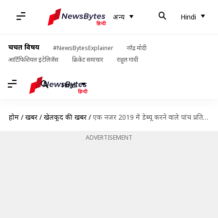
अन्य
Hindi
चर्चित विषय
#NewsBytesExplainer
नरेंद्र मोदी
आर्टिफिशियल इंटेलिजेंस
क्रिकेट समाचार
राहुल गांधी
Hindi
होम
/
खबरें
/
खेलकूद की खबरें
/
एक नजर 2019 में डेब्यू करने वाले पांच प्रतिभावान क्रिकेटर्स पर
ADVERTISEMENT