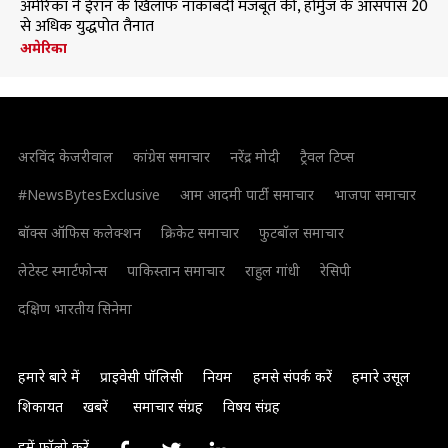
अमेरिका ने ईरान के खिलाफ नाकाबंदी मजबूत की, होर्मुज के आसपास 20
से अधिक युद्धपोत तैनात
अमेरिका
अरविंद केजरीवाल
कांग्रेस समाचार
नरेंद्र मोदी
ट्रैवल टिप्स
#NewsBytesExclusive
आम आदमी पार्टी समाचार
भाजपा समाचार
बॉक्स ऑफिस कलेक्शन
क्रिकेट समाचार
फुटबॉल समाचार
लेटेस्ट स्मार्टफोन्स
पाकिस्तान समाचार
राहुल गांधी
रेसिपी
दक्षिण भारतीय सिनेमा
हमारे बारे में
प्राइवेसी पॉलिसी
नियम
हमसे संपर्क करें
हमारे उसूल
शिकायत
खबरें
समाचार संग्रह
विषय संग्रह
हमें फॉलो करें