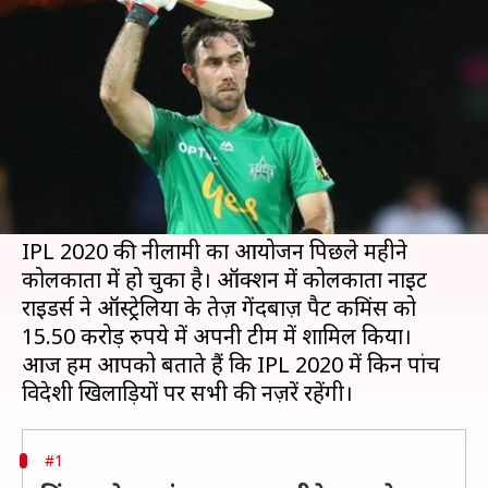
खिलाड़ियों पर रहेंगी सभी की नज़रें
लेखन
Jan 07, 2020
05:51 pm
मोहम्मद वाहिद
क्या है खबर?
इंडियन प्रीमियर लीग के 13वें सीज़न यानी IPL 2020 का
बिगुल बज गया है। इस लीग का अगला संस्करण इसी
साल मार्च के अंत से खेला जाएगा।
IPL 2020 की नीलामी का आयोजन पिछले महीने
कोलकाता में हो चुका है। ऑक्शन में कोलकाता नाइट
राइडर्स ने ऑस्ट्रेलिया के तेज़ गेंदबाज़ पैट कमिंस को
15.50 करोड़ रुपये में अपनी टीम में शामिल किया।
आज हम आपको बताते हैं कि IPL 2020 में किन पांच
#1