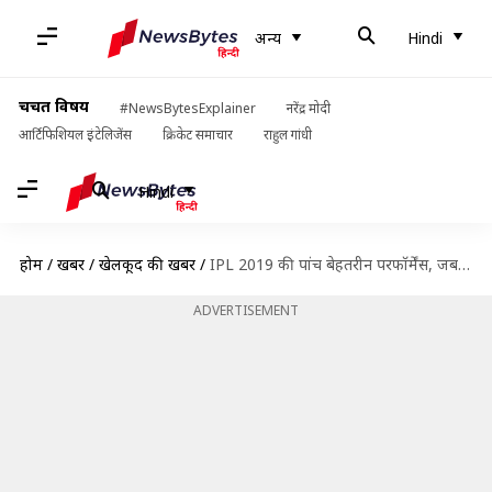
अन्य
Hindi
चर्चित विषय
#NewsBytesExplainer
नरेंद्र मोदी
आर्टिफिशियल इंटेलिजेंस
क्रिकेट समाचार
राहुल गांधी
Hindi
होम
/
खबरें
/
खेलकूद की खबरें
/
IPL 2019 की पांच बेहतरीन परफॉर्मेंस, जब खिलाड़ियों ने अकेले दम पर जिताया मैच
ADVERTISEMENT