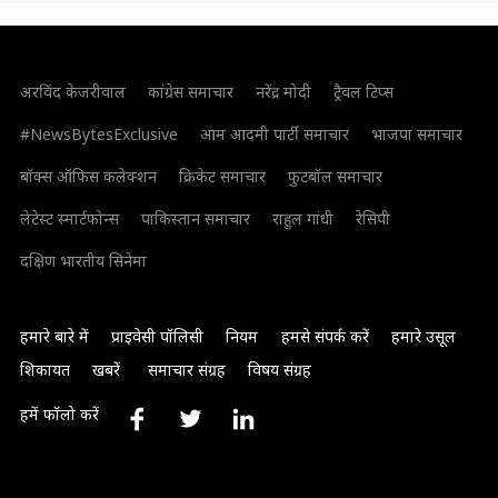
अरविंद केजरीवाल
कांग्रेस समाचार
नरेंद्र मोदी
ट्रैवल टिप्स
#NewsBytesExclusive
आम आदमी पार्टी समाचार
भाजपा समाचार
बॉक्स ऑफिस कलेक्शन
क्रिकेट समाचार
फुटबॉल समाचार
लेटेस्ट स्मार्टफोन्स
पाकिस्तान समाचार
राहुल गांधी
रेसिपी
दक्षिण भारतीय सिनेमा
हमारे बारे में
प्राइवेसी पॉलिसी
नियम
हमसे संपर्क करें
हमारे उसूल
शिकायत
खबरें
समाचार संग्रह
विषय संग्रह
हमें फॉलो करें