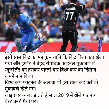
से पांच वनडे मुकाबले रहे सबसे
बेहतरीन
लेखन
Dec 25, 2019
04:58 pm
Neeraj Pandey
क्या है खबर?
साल 2019 खत्म होने वाला है और यह साल क्रिकेट फैंस के
लिए रोमांच से भरा रहा।
इसी साल क्रिकेट का महाकुंभ यानि कि क्रिकेट विश्व कप खेला
गया और इंग्लैंड ने बेहद रोमांचक फाइनल मुकाबले में
न्यूजीलैंड को हराकर पहली बार विश्व कप का खिताब
अपने नाम किया।
विश्व कप फाइनल के अलावा भी इस साल कई करीबी
मुकाबले खेले गए।
आइए एक नजर डालते हैं साल 2019 में खेले गए पांच