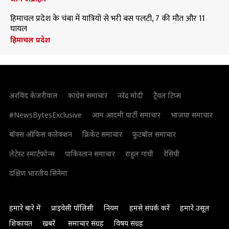
हिमाचल प्रदेश के चंबा में यात्रियों से भरी बस पलटी, 7 की मौत और 11
घायल
हिमाचल प्रदेश
अरविंद केजरीवाल
कांग्रेस समाचार
नरेंद्र मोदी
ट्रैवल टिप्स
#NewsBytesExclusive
आम आदमी पार्टी समाचार
भाजपा समाचार
बॉक्स ऑफिस कलेक्शन
क्रिकेट समाचार
फुटबॉल समाचार
लेटेस्ट स्मार्टफोन्स
पाकिस्तान समाचार
राहुल गांधी
रेसिपी
दक्षिण भारतीय सिनेमा
हमारे बारे में
प्राइवेसी पॉलिसी
नियम
हमसे संपर्क करें
हमारे उसूल
शिकायत
खबरें
समाचार संग्रह
विषय संग्रह