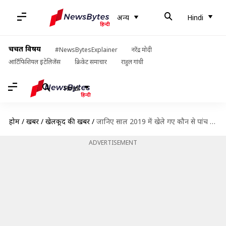
अन्य
Hindi
चर्चित विषय
#NewsBytesExplainer
नरेंद्र मोदी
आर्टिफिशियल इंटेलिजेंस
क्रिकेट समाचार
राहुल गांधी
Hindi
होम
/
खबरें
/
खेलकूद की खबरें
/
जानिए साल 2019 में खेले गए कौन से पांच वनडे मुकाबले रहे सबसे बेहतरीन
ADVERTISEMENT