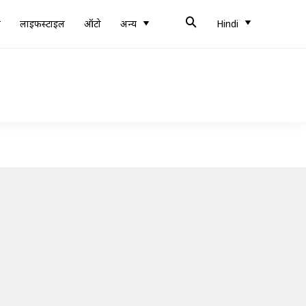
ब
लाइफस्टाइल
ऑटो
अन्य
Hindi