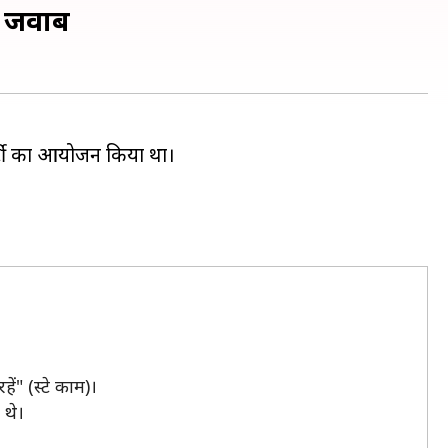
ार जवाब
ार्टी का आयोजन किया था।
ं" (स्टे काम)।
 थे।