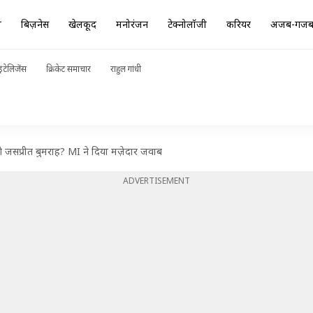
ा
बिज़नेस
खेलकूद
मनोरंजन
टेक्नोलॉजी
करियर
अजब-गज
ंटेलिजेंस
क्रिकेट समाचार
राहुल गांधी
ंगे जसप्रीत बुमराह? MI ने दिया मज़ेदार जवाब
ADVERTISEMENT