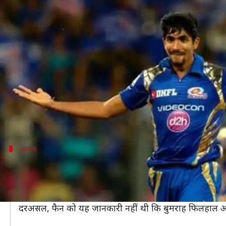
क्या मुंबई इंडियंस छोड़ RCB में शामिल
लेखन
Oct 27, 2019
11:53 am
मोहम्मद वाहिद
क्या है खबर?
इंडियन प्रीमियर लीग की सबसे सफल फ्रेंचाइज़ी मुंबई इंडिय
इस पार्टी में महेला जयावर्धने, जहीर खान, रोहित शर्मा, हार
हालांकि, इस पार्टी में तेज़ गेंदबाज़ जसप्रीत बुमराह नज़र नह
जवाब
फैंस के सवाल का मुंबई ने मज़ेदार अंदाज़ में द
जसप्रीत बुमराह के पार्टी में न दिखने पर जब एक प्रशंसक ने पूछा 
मुंबई इंडियंस ने जल्द ही अपने आधिकारिक ट्विटर अकाउंट से कप
दरअसल, फैन को यह जानकारी नहीं थी कि बुमराह फिलहाल अपनी 