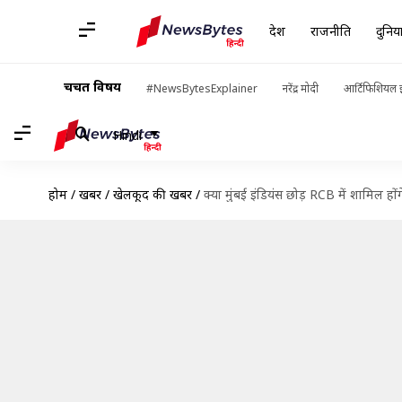
देश
राजनीति
दुनिय
चर्चित विषय
#NewsBytesExplainer
नरेंद्र मोदी
आर्टिफिशियल इ
Hindi
होम
/
खबरें
/
खेलकूद की खबरें
/
क्या मुंबई इंडियंस छोड़ RCB में शामिल हो