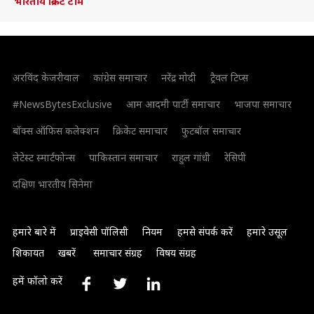
भारतीय क्रिकेट टीम
अरविंद केजरीवाल
कांग्रेस समाचार
नरेंद्र मोदी
ट्रैवल टिप्स
#NewsBytesExclusive
आम आदमी पार्टी समाचार
भाजपा समाचार
बॉक्स ऑफिस कलेक्शन
क्रिकेट समाचार
फुटबॉल समाचार
लेटेस्ट स्मार्टफोन्स
पाकिस्तान समाचार
राहुल गांधी
रेसिपी
दक्षिण भारतीय सिनेमा
हमारे बारे में
प्राइवेसी पॉलिसी
नियम
हमसे संपर्क करें
हमारे उसूल
शिकायत
खबरें
समाचार संग्रह
विषय संग्रह
हमें फॉलो करें