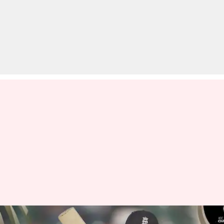
इंग्लैंड बनाम आयरलैंड: बेन डकेट ने