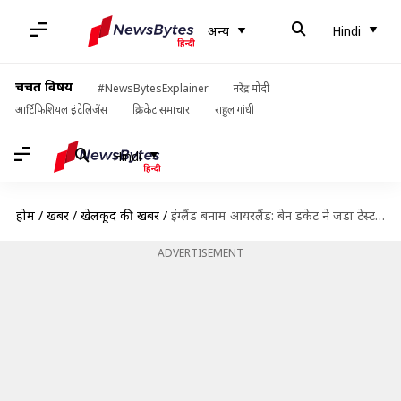
अन्य
Hindi
चर्चित विषय
#NewsBytesExplainer
नरेंद्र मोदी
आर्टिफिशियल इंटेलिजेंस
क्रिकेट समाचार
राहुल गांधी
Hindi
होम
/
खबरें
/
खेलकूद की खबरें
/
इंग्लैंड बनाम आयरलैंड: बेन डकेट ने जड़ा टेस्ट करियर का दूसरा शतक, जानिए उनके आंकड़े
ADVERTISEMENT