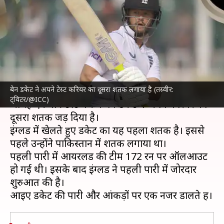
जड़ा टेस्ट करियर का दूसरा शतक,
जानिए उनके आंकड़े
लेखन
Jun 02, 2023
05:01 pm
आदर्श कुमार
क्या है खबर?
बेन डकेट ने अपने टेस्ट करियर का दूसरा शतक लगाया है (तस्वीर:
इंग्लैंड क्रिकेट टीम
और
आयरलैंड क्रिकेट टीम
के बीच खेले
ट्विटर/@ICC)
जा रहे एकमात्र टेस्ट मैच में बेन डकेट ने अपने करियर का
दूसरा शतक जड़ दिया है।
इंग्लैंड में खेलते हुए डकेट का यह पहला शतक है। इससे
पहले उन्होंने पाकिस्तान में शतक लगाया था।
पहली पारी में आयरलैंड की टीम 172 रन पर ऑलआउट
हो गई थी। इसके बाद इंग्लैंड ने पहली पारी में जोरदार
शुरुआत की है।