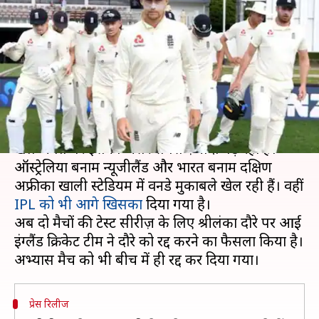
किया श्रीलंका दौरा, स्वदेश लौटेंगे
इंग्लिश खिलाड़ी
लेखन
Mar 13, 2020
04:26 pm
Neeraj Pandey
क्या है खबर?
कोरोना वायरस का प्रकोप लगातार बढ़ता जा रहा है और
खेल जगत पर इसका असर सबसे ज़्यादा पड़ रहा है।
ऑस्ट्रेलिया बनाम न्यूजीलैंड और भारत बनाम दक्षिण
अफ्रीका खाली स्टेडियम में वनडे मुकाबले खेल रही हैं। वहीं
IPL को भी आगे खिसका
दिया गया है।
अब दो मैचों की टेस्ट सीरीज़ के लिए श्रीलंका दौरे पर आई
इंग्लैंड क्रिकेट टीम ने दौरे को रद्द करने का फैसला किया है।
प्रेस रिलीज