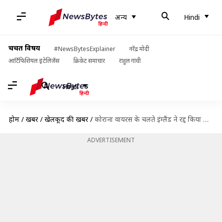
अन्य
Hindi
चर्चित विषय
#NewsBytesExplainer
नरेंद्र मोदी
आर्टिफिशियल इंटेलिजेंस
क्रिकेट समाचार
राहुल गांधी
Hindi
होम
/
खबरें
/
खेलकूद की खबरें
/
कोराना वायरस के चलते इंग्लैंड ने रद्द किया श्रीलंका दौरा, स्वदेश लौटेंगे इंग्लिश खिलाड़ी
ADVERTISEMENT