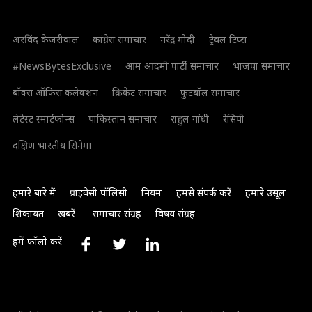
अरविंद केजरीवाल
कांग्रेस समाचार
नरेंद्र मोदी
ट्रैवल टिप्स
#NewsBytesExclusive
आम आदमी पार्टी समाचार
भाजपा समाचार
बॉक्स ऑफिस कलेक्शन
क्रिकेट समाचार
फुटबॉल समाचार
लेटेस्ट स्मार्टफोन्स
पाकिस्तान समाचार
राहुल गांधी
रेसिपी
दक्षिण भारतीय सिनेमा
हमारे बारे में
प्राइवेसी पॉलिसी
नियम
हमसे संपर्क करें
हमारे उसूल
शिकायत
खबरें
समाचार संग्रह
विषय संग्रह
हमें फॉलो करें