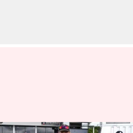
कोराना वायरस के चलते इंग्लैंड ने रद्द