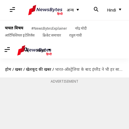
अन्य
Hindi
चर्चित विषय
#NewsBytesExplainer
नरेंद्र मोदी
आर्टिफिशियल इंटेलिजेंस
क्रिकेट समाचार
राहुल गांधी
Hindi
होम
/
खबरें
/
खेलकूद की खबरें
/
भारत-ऑस्ट्रेलिया के बाद इंग्लैंड ने भी हर साल ICC टूर्नामेंट को लेकर उठाए सवाल
ADVERTISEMENT