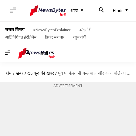
अन्य
Hindi
चर्चित विषय
#NewsBytesExplainer
नरेंद्र मोदी
आर्टिफिशियल इंटेलिजेंस
क्रिकेट समाचार
राहुल गांधी
Hindi
होम
/
खबरें
/
खेलकूद की खबरें
/
पूर्व पाकिस्तानी बल्लेबाज और कोच बोले- पाकिस्तान के 11 में से आठ खिलाड़ी नहीं है फिट
ADVERTISEMENT