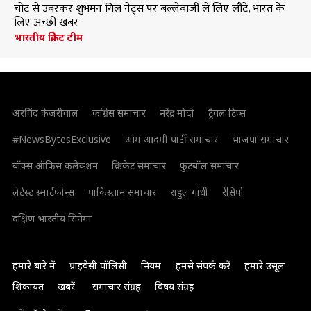
चोट से उबरकर शुभमन गिल नेट्स पर बल्लेबाजी ले लिए लौटे, भारत के
लिए अच्छी खबर
भारतीय क्रिकेट टीम
अरविंद केजरीवाल
कांग्रेस समाचार
नरेंद्र मोदी
ट्रैवल टिप्स
#NewsBytesExclusive
आम आदमी पार्टी समाचार
भाजपा समाचार
बॉक्स ऑफिस कलेक्शन
क्रिकेट समाचार
फुटबॉल समाचार
लेटेस्ट स्मार्टफोन्स
पाकिस्तान समाचार
राहुल गांधी
रेसिपी
दक्षिण भारतीय सिनेमा
हमारे बारे में
प्राइवेसी पॉलिसी
नियम
हमसे संपर्क करें
हमारे उसूल
शिकायत
खबरें
समाचार संग्रह
विषय संग्रह