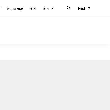
ब
लाइफस्टाइल
ऑटो
अन्य
Hindi