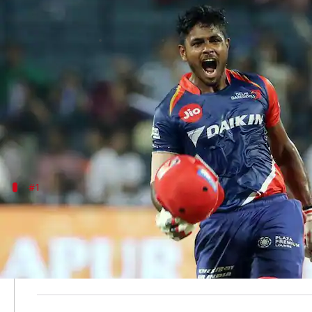
IPL: इन बल्लेबाजों ने दो अलग-अलग ट
लेखन
Aug 14, 2020
07:30 am
Neeraj Pandey
क्या है खबर?
इंडियन प्रीमियर लीग (IPL) को दुनिया की सबसे बड़ी टी-20 
इस लीग में दुनिया का हर क्रिकेटर खेलने की इच्छा रखता है और
#1
दो टीमों के लिए शतक लगाने वाले पहले बल्ले
पूर्व ऑस्ट्रेलियाई विकेटकीपर बल्लेबाज एडम गिलक्रिस्ट दो टीम
2008 में डेक्कन चार्जर्स के लिए खेलते हुए उन्होंने मुंबई इंडि
2011 में किंग्स इलेवन पंजाब के कप्तान रहने वाले गिलक्रिस्ट ने