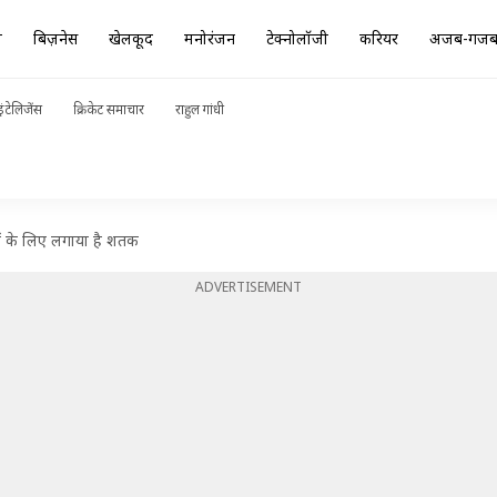
ा
बिज़नेस
खेलकूद
मनोरंजन
टेक्नोलॉजी
करियर
अजब-गज
ंटेलिजेंस
क्रिकेट समाचार
राहुल गांधी
ं के लिए लगाया है शतक
ADVERTISEMENT