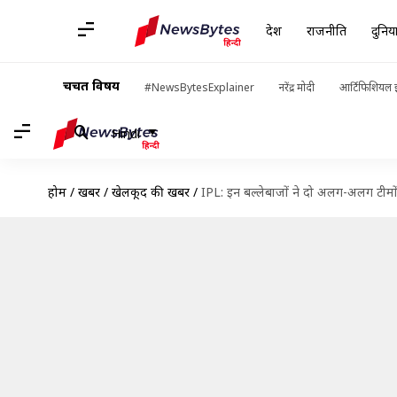
देश
राजनीति
दुनिय
चर्चित विषय
#NewsBytesExplainer
नरेंद्र मोदी
आर्टिफिशियल इ
Hindi
होम
/
खबरें
/
खेलकूद की खबरें
/
IPL: इन बल्लेबाजों ने दो अलग-अलग टीमो