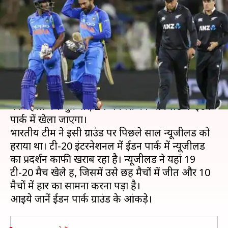
जाएगा भारत-न्यूजीलैंड के बीच पहला
टी-20, जानें मैदान के आंकड़े
लेखन
Jan 23, 2020
08:00 am
मोहम्मद वाहिद
क्या है खबर?
न्यूजीलैंड और भारत के बीच पांच मैचों की टी-20 सीरीज़
का पहला मैच शुक्रवार, 24 जनवरी को ऑकलैंड के ईडन
पार्क में खेला जाएगा।
भारतीय टीम ने इसी ग्राउंड पर पिछले साल न्यूजीलैंड को
हराया था। टी-20 इंटरनेशनल में ईडन पार्क में न्यूजीलैंड
का प्रदर्शन काफी खराब रहा है। न्यूजीलैंड ने यहां 19
टी-20 मैच खेले हैं, जिसमें उसे छह मैचों में जीत और 10
मैचों में हार का सामना करना पड़ा है।