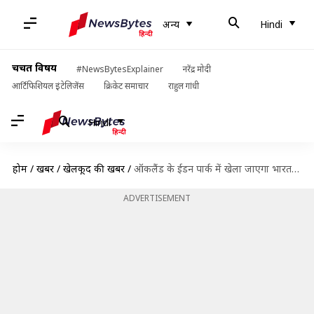
अन्य
Hindi
चर्चित विषय
#NewsBytesExplainer
नरेंद्र मोदी
आर्टिफिशियल इंटेलिजेंस
क्रिकेट समाचार
राहुल गांधी
Hindi
होम
/
खबरें
/
खेलकूद की खबरें
/
ऑकलैंड के ईडन पार्क में खेला जाएगा भारत-न्यूजीलैंड के बीच पहला टी-20, जानें मैदान के आंकड़े
ADVERTISEMENT