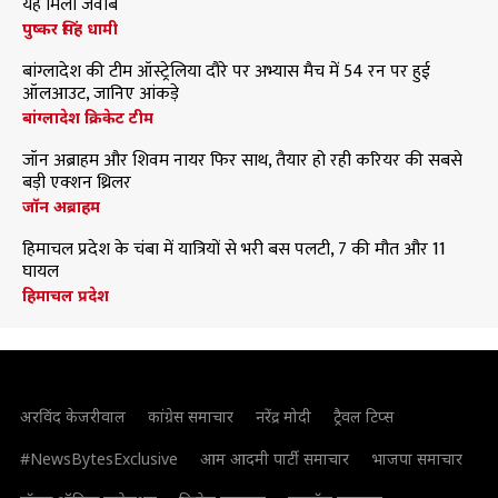
यह मिला जवाब
पुष्कर सिंह धामी
बांग्लादेश की टीम ऑस्ट्रेलिया दौरे पर अभ्यास मैच में 54 रन पर हुई
ऑलआउट, जानिए आंकड़े
बांग्लादेश क्रिकेट टीम
जॉन अब्राहम और शिवम नायर फिर साथ, तैयार हो रही करियर की सबसे
बड़ी एक्शन थ्रिलर
जॉन अब्राहम
हिमाचल प्रदेश के चंबा में यात्रियों से भरी बस पलटी, 7 की मौत और 11
घायल
हिमाचल प्रदेश
अरविंद केजरीवाल
कांग्रेस समाचार
नरेंद्र मोदी
ट्रैवल टिप्स
#NewsBytesExclusive
आम आदमी पार्टी समाचार
भाजपा समाचार