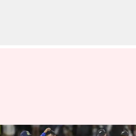
ऑकलैंड के ईडन पार्क में खेला