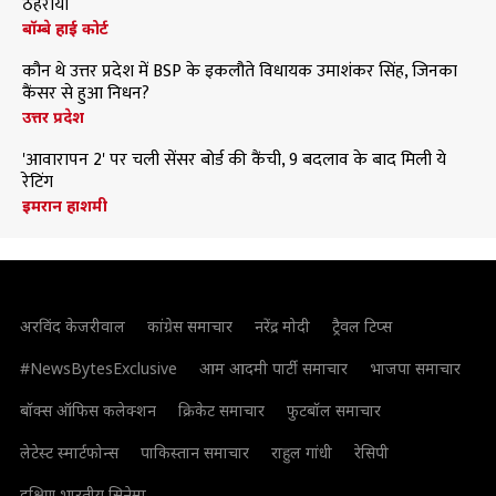
ठहराया
बॉम्बे हाई कोर्ट
कौन थे उत्तर प्रदेश में BSP के इकलौते विधायक उमाशंकर सिंह, जिनका
कैंसर से हुआ निधन?
उत्तर प्रदेश
'आवारापन 2' पर चली सेंसर बोर्ड की कैंची, 9 बदलाव के बाद मिली ये
रेटिंग
इमरान हाशमी
अरविंद केजरीवाल
कांग्रेस समाचार
नरेंद्र मोदी
ट्रैवल टिप्स
#NewsBytesExclusive
आम आदमी पार्टी समाचार
भाजपा समाचार
बॉक्स ऑफिस कलेक्शन
क्रिकेट समाचार
फुटबॉल समाचार
लेटेस्ट स्मार्टफोन्स
पाकिस्तान समाचार
राहुल गांधी
रेसिपी
दक्षिण भारतीय सिनेमा