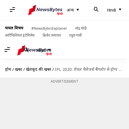
अन्य
Hindi
चर्चित विषय
#NewsBytesExplainer
नरेंद्र मोदी
आर्टिफिशियल इंटेलिजेंस
क्रिकेट समाचार
राहुल गांधी
Hindi
होम
/
खबरें
/
खेलकूद की खबरें
/
IPL 2020: रॉयल चैलेंजर्स बैंगलोर से होगा दिल्ली का सामना, पिच रिपोर्ट समेत अन्य महत्वपूर्ण बातें
ADVERTISEMENT