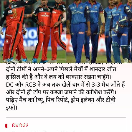
होगा दिल्ली का सामना, पिच रिपोर्ट
समेत अन्य महत्वपूर्ण बातें
लेखन
Oct 05, 2020
12:15 pm
Neeraj Pandey
क्या है खबर?
इंडियन प्रीमियर लीग (IPL) के 19वें मैच में दिल्ली कैपिटल्स
(DC) का सामना रॉयल चैलेंजर्स बैंगलोर (RCB) से होगा।
दोनों टीमों ने अपने-अपने पिछले मैचों में शानदार जीत
हासिल की है और वे लय को बरकरार रखना चाहेंगे।
DC और RCB ने अब तक खेले चार में से 3-3 मैच जीते हैं
और दोनों ही टॉप पर कब्जा जमाने की कोशिश करेंगे।
पढ़िए मैच का प्रीव्यू, पिच रिपोर्ट, ड्रीम इलेवन और टीवी
पिच रिपोर्ट