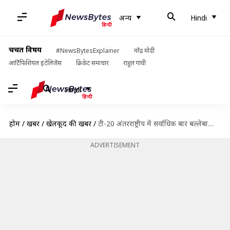
अन्य
Hindi
चर्चित विषय
#NewsBytesExplainer
नरेंद्र मोदी
आर्टिफिशियल इंटेलिजेंस
क्रिकेट समाचार
राहुल गांधी
Hindi
होम
/
खबरें
/
खेलकूद की खबरें
/
टी-20 अंतरराष्ट्रीय में सर्वाधिक बार बल्लेबाजों को शून्य पर आउट करने वाले गेंदबाज, शीर्ष पर कौन?
ADVERTISEMENT