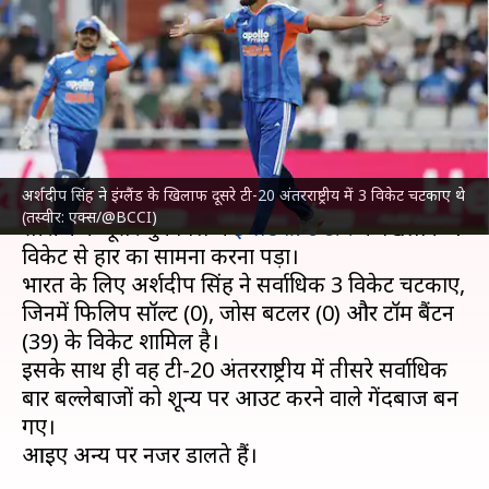
बल्लेबाजों को शून्य पर आउट करने
वाले गेंदबाज, शीर्ष पर कौन?
लेखन
Jul 05, 2026
01:43 pm
भारत शर्मा
क्या है खबर?
अर्शदीप सिंह ने इंग्लैंड के खिलाफ दूसरे टी-20 अंतरराष्ट्रीय में 3 विकेट चटकाए थे
भारतीय क्रिकेट टीम
को ओल्ड ट्रैफर्ड में खेले गए टी-20
(तस्वीर: एक्स/@BCCI)
सीरीज के दूसरे मुकाबले में
इंग्लैंड क्रिकेट टीम
के खिलाफ 4
विकेट से हार का सामना करना पड़ा।
भारत के लिए अर्शदीप सिंह ने सर्वाधिक 3 विकेट चटकाए,
जिनमें फिलिप सॉल्ट (0), जोस बटलर (0) और टॉम बैंटन
(39) के विकेट शामिल है।
इसके साथ ही वह टी-20 अंतरराष्ट्रीय में तीसरे सर्वाधिक
बार बल्लेबाजों को शून्य पर आउट करने वाले गेंदबाज बन
गए।