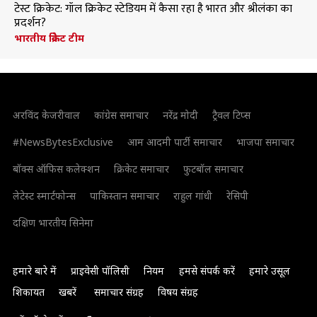
टेस्ट क्रिकेट: गॉल क्रिकेट स्टेडियम में कैसा रहा है भारत और श्रीलंका का
प्रदर्शन?
भारतीय क्रिकेट टीम
अरविंद केजरीवाल
कांग्रेस समाचार
नरेंद्र मोदी
ट्रैवल टिप्स
#NewsBytesExclusive
आम आदमी पार्टी समाचार
भाजपा समाचार
बॉक्स ऑफिस कलेक्शन
क्रिकेट समाचार
फुटबॉल समाचार
लेटेस्ट स्मार्टफोन्स
पाकिस्तान समाचार
राहुल गांधी
रेसिपी
दक्षिण भारतीय सिनेमा
हमारे बारे में
प्राइवेसी पॉलिसी
नियम
हमसे संपर्क करें
हमारे उसूल
शिकायत
खबरें
समाचार संग्रह
विषय संग्रह