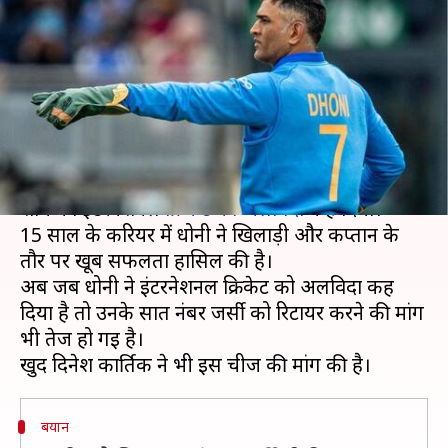
सात नंबर जर्सी? दिनेश कार्तिक की
BCCI से मांग
लेखन
Aug 17, 2020
08:00 am
Neeraj Pandey
क्या है खबर?
पूर्व भारतीय कप्तान महेन्द्र सिंह धोनी ने 15 अगस्त की
शाम को इंटरनेशनल
क्रिकेट को अलविदा
कह दिया।
15 साल के करियर में धोनी ने खिलाड़ी और कप्तान के
तौर पर खूब सफलता हासिल की है।
अब जब धोनी ने इंटरनेशनल क्रिकेट को अलविदा कह
दिया है तो उनके सात नंबर जर्सी को रिटायर करने की मांग
भी तेज हो गई है।
बयान