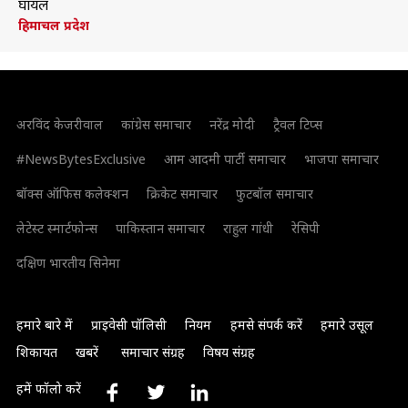
घायल
हिमाचल प्रदेश
अरविंद केजरीवाल
कांग्रेस समाचार
नरेंद्र मोदी
ट्रैवल टिप्स
#NewsBytesExclusive
आम आदमी पार्टी समाचार
भाजपा समाचार
बॉक्स ऑफिस कलेक्शन
क्रिकेट समाचार
फुटबॉल समाचार
लेटेस्ट स्मार्टफोन्स
पाकिस्तान समाचार
राहुल गांधी
रेसिपी
दक्षिण भारतीय सिनेमा
हमारे बारे में
प्राइवेसी पॉलिसी
नियम
हमसे संपर्क करें
हमारे उसूल
शिकायत
खबरें
समाचार संग्रह
विषय संग्रह
हमें फॉलो करें