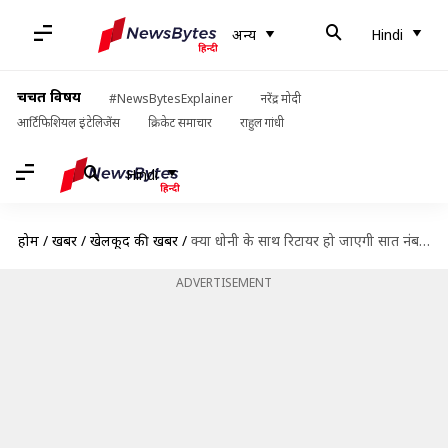
अन्य
Hindi
चर्चित विषय
#NewsBytesExplainer
नरेंद्र मोदी
आर्टिफिशियल इंटेलिजेंस
क्रिकेट समाचार
राहुल गांधी
Hindi
होम
/
खबरें
/
खेलकूद की खबरें
/
क्या धोनी के साथ रिटायर हो जाएगी सात नंबर जर्सी? दिनेश कार्तिक की BCCI से मांग
ADVERTISEMENT